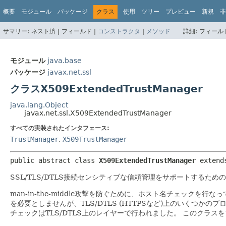
概要
モジュール
パッケージ
クラス
使用
ツリー
プレビュー
新規
非
サマリー:
ネスト済 |
フィールド |
コンストラクタ
|
メソッド
詳細:
フィールド
モジュール
java.base
パッケージ
javax.net.ssl
クラスX509ExtendedTrustManager
java.lang.Object
javax.net.ssl.X509ExtendedTrustManager
すべての実装されたインタフェース:
TrustManager
,
X509TrustManager
public abstract class 
X509ExtendedTrustManager
extend
SSL/TLS/DTLS接続センシティブな信頼管理をサポートするための
man-in-the-middle攻撃を防ぐために、ホスト名チェッ
を必要としませんが、TLS/DTLS (HTTPSなど)上のいくつかの
チェックはTLS/DTLS上のレイヤーで行われました。
このクラスを