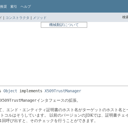
推奨
索引
ヘルプ
検索
 |
コンストラクタ
|
メソッド
機械翻訳について
s 
Object
 implements 
X509TrustManager
X509TrustManager
インタフェースの拡張。
クを行なって、エンド・エンティティ証明書のホスト名がターゲットのホスト名
プロトコルはそうしています。
以前のバージョンのJDKでは、証明書チェイ
1回呼び出すと、そのチェックを行うことができます。