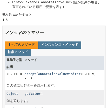
List<? extends AnnotationValue>
(値が配列の場合、
宣言されている順序で要素を表す)
導入されたバージョン:
1.6
メソッドのサマリー
すべてのメソッド
インスタンス・メソッド
抽象メソッド
修飾子と型
メソッド
説明
<R,
P> R
accept
(
AnnotationValueVisitor
<R,
P> v,
P p)
この値にビジターを適用します。
Object
getValue
()
値を返します。