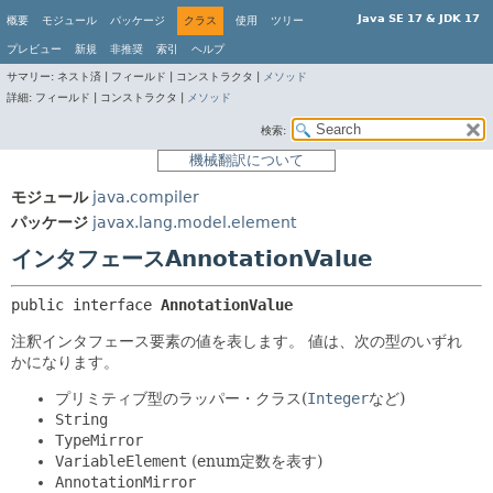
Java SE 17 & JDK 17
概要
モジュール
パッケージ
クラス
使用
ツリー
プレビュー
新規
非推奨
索引
ヘルプ
サマリー:
ネスト済 |
フィールド |
コンストラクタ |
メソッド
詳細:
フィールド |
コンストラクタ |
メソッド
検索:
機械翻訳について
モジュール
java.compiler
パッケージ
javax.lang.model.element
インタフェースAnnotationValue
public interface 
AnnotationValue
注釈インタフェース要素の値を表します。
値は、次の型のいずれ
かになります。
プリミティブ型のラッパー・クラス(
Integer
など)
String
TypeMirror
VariableElement
(enum定数を表す)
AnnotationMirror