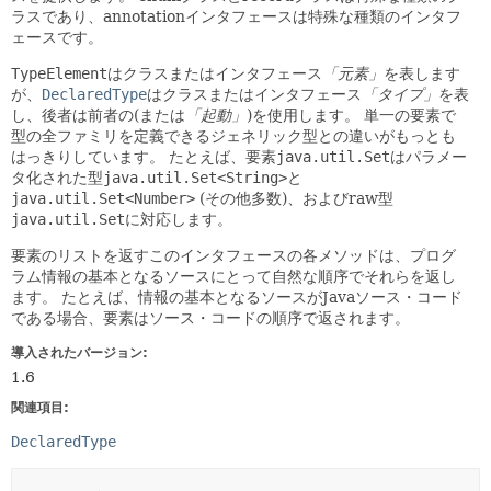
ラスであり、annotationインタフェースは特殊な種類のインタフ
ェースです。
TypeElement
はクラスまたはインタフェース
「元素」
を表します
が、
DeclaredType
はクラスまたはインタフェース
「タイプ」
を表
し、後者は前者の(または
「起動」
)を使用します。
単一の要素で
型の全ファミリを定義できるジェネリック型との違いがもっとも
はっきりしています。
たとえば、要素
java.util.Set
はパラメー
タ化された型
java.util.Set<String>
と
java.util.Set<Number>
(その他多数)、およびraw型
java.util.Set
に対応します。
要素のリストを返すこのインタフェースの各メソッドは、プログ
ラム情報の基本となるソースにとって自然な順序でそれらを返し
ます。
たとえば、情報の基本となるソースがJavaソース・コード
である場合、要素はソース・コードの順序で返されます。
導入されたバージョン:
1.6
関連項目:
DeclaredType