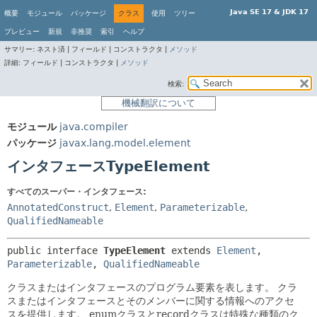
Java SE 17 & JDK 17
概要
モジュール
パッケージ
クラス
使用
ツリー
プレビュー
新規
非推奨
索引
ヘルプ
サマリー:
ネスト済 |
フィールド |
コンストラクタ |
メソッド
詳細:
フィールド |
コンストラクタ |
メソッド
検索:
機械翻訳について
モジュール
java.compiler
パッケージ
javax.lang.model.element
インタフェースTypeElement
すべてのスーパー・インタフェース:
AnnotatedConstruct
,
Element
,
Parameterizable
,
QualifiedNameable
public interface 
TypeElement
 extends 
Element
, 
Parameterizable
, 
QualifiedNameable
クラスまたはインタフェースのプログラム要素を表します。
クラ
スまたはインタフェースとそのメンバーに関する情報へのアクセ
スを提供します。
enumクラスとrecordクラスは特殊な種類のク