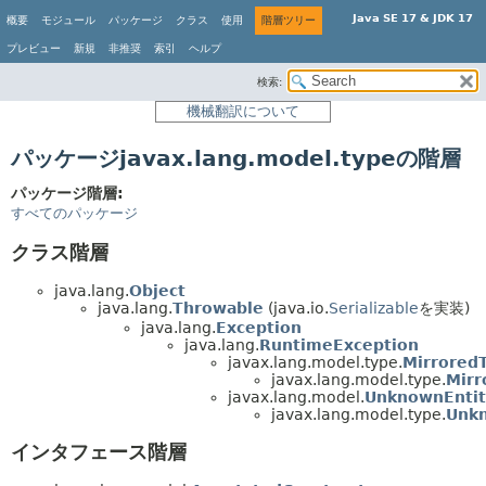
Java SE 17 & JDK 17
概要
モジュール
パッケージ
クラス
使用
階層ツリー
プレビュー
新規
非推奨
索引
ヘルプ
検索:
機械翻訳について
パッケージjavax.lang.model.typeの階層
パッケージ階層:
すべてのパッケージ
クラス階層
java.lang.
Object
java.lang.
Throwable
(java.io.
Serializable
を実装)
java.lang.
Exception
java.lang.
RuntimeException
javax.lang.model.type.
Mirrored
javax.lang.model.type.
Mirr
javax.lang.model.
UnknownEntit
javax.lang.model.type.
Unk
インタフェース階層