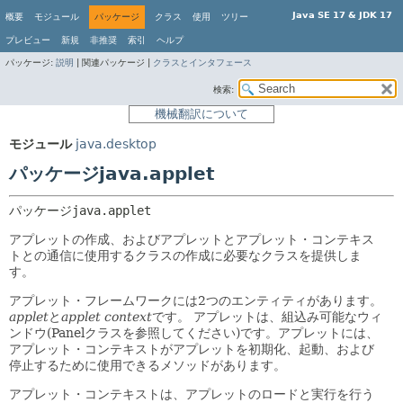
Java SE 17 & JDK 17
概要
モジュール
パッケージ
クラス
使用
ツリー
プレビュー
新規
非推奨
索引
ヘルプ
パッケージ:
説明
|
関連パッケージ |
クラスとインタフェース
検索:
機械翻訳について
モジュール
java.desktop
パッケージjava.applet
パッケージ
java.applet
アプレットの作成、およびアプレットとアプレット・コンテキス
トとの通信に使用するクラスの作成に必要なクラスを提供しま
す。
アプレット・フレームワークには2つのエンティティがあります。
applet
と
applet context
です。
アプレットは、組込み可能なウィ
ンドウ(Panelクラスを参照してください)です。アプレットには、
アプレット・コンテキストがアプレットを初期化、起動、および
停止するために使用できるメソッドがあります。
アプレット・コンテキストは、アプレットのロードと実行を行う