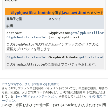
GlyphJustificationInfo
を返す
java.awt.font
のメソッド
修飾子と型
メソッド
説明
abstract
GlyphVector.
getGlyphJustificati
GlyphJustificationInfo
(int glyphIndex)
この
GlyphVector
内の指定されたインデックスのグリフの位
置揃えプロパティを返します。
GlyphJustificationInfo
GraphicAttribute.
getJustificatio
この
GraphicAttribute
の位置揃えプロパティを返します。
バグを報告する、または機能強化を提案する
さらにAPIリファレンスと開発者ドキュメントについては、概念的な概要、用語の
定義、回避策、および作業コードの例など、より詳細な開発者向けの説明が含ま
その他のバ
れている
「Java SEドキュメンテーション」
を参照してください。
ージョン。
Javaは、米国およびその他の国におけるOracleおよび/またはその関