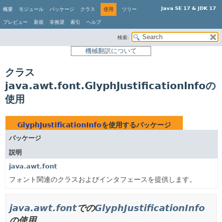
Java SE 17 & JDK 17
概要
モジュール
パッケージ
クラス
使用
ツリー
プレビュー
新規
非推奨
索引
ヘルプ
検索:
機械翻訳について
クラス
java.awt.font.GlyphJustificationInfoの
使用
GlyphJustificationInfo
を使用するパッケージ
パッケージ
説明
java.awt.font
フォント関連のクラスおよびインタフェースを提供します。
java.awt.font
での
GlyphJustificationInfo
の使用