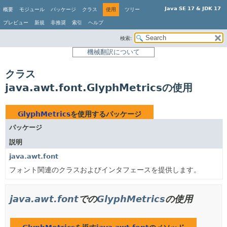
Java SE 17 & JDK 17
概要
モジュール
パッケージ
クラス
使用
ツリー
プレビュー
新規
非推奨
索引
ヘルプ
検索:
機械翻訳について
クラス
java.awt.font.GlyphMetricsの使用
GlyphMetrics
を使用するパッケージ
パッケージ
説明
java.awt.font
フォント関連のクラスおよびインタフェースを提供します。
java.awt.font
での
GlyphMetrics
の使用