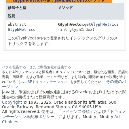
GlyphMetrics
を返す
java.awt.font
のメソッド
修飾子と型
メソッド
説明
abstract
GlyphVector.
getGlyphMetrics
GlyphMetrics
(int glyphIndex)
この
GlyphVector
内の指定されたインデックスのグリフのメ
トリックスを返します。
バグを報告する、または機能強化を提案する
さらにAPIリファレンスと開発者ドキュメントについては、概念的な概要、用語の
定義、回避策、および作業コードの例など、より詳細な開発者向けの説明が含ま
その他のバ
れている
「Java SEドキュメンテーション」
を参照してください。
ージョン。
Javaは、米国およびその他の国におけるOracleおよび/またはその関
連会社の商標または登録商標です。
Copyright
© 1993, 2025, Oracle and/or its affiliates, 500
Oracle Parkway, Redwood Shores, CA 94065 USA.
All rights reserved.
使用は、
「ライセンス条項」
および
「ドキュメ
ンテーション再配布ポリシー」
によります。
Modify
. Modify
Ad
Choices
.