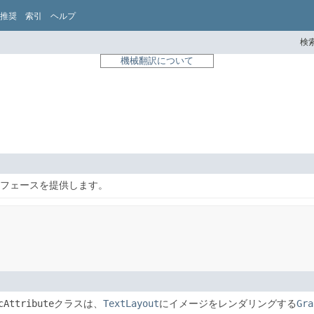
推奨
索引
ヘルプ
検索
機械翻訳について
フェースを提供します。
cAttribute
クラスは、
TextLayout
にイメージをレンダリングする
Gra