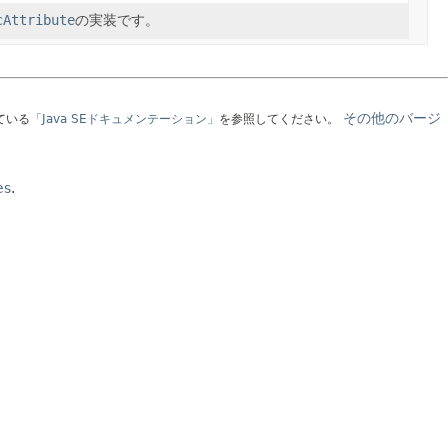
cAttribute
の実装です。
その他のバージ
ている
「Java SEドキュメンテーション」
を参照してください。
es
.