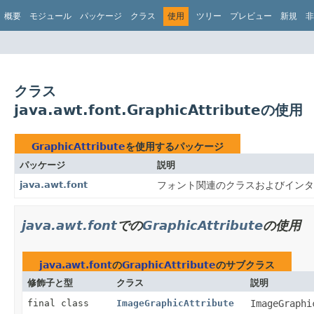
概要
モジュール
パッケージ
クラス
使用
ツリー
プレビュー
新規
非
クラス
java.awt.font.GraphicAttributeの使用
GraphicAttribute
を使用するパッケージ
パッケージ
説明
java.awt.font
フォント関連のクラスおよびインタ
java.awt.font
での
GraphicAttribute
の使用
java.awt.font
の
GraphicAttribute
のサブクラス
修飾子と型
クラス
説明
final class
ImageGraphicAttribute
ImageGraphi