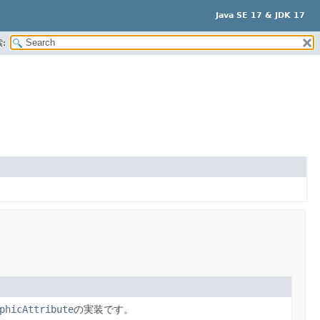
Java SE 17 & JDK 17
:
phicAttribute
の実装です。