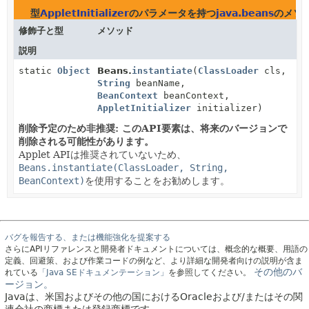
型
AppletInitializer
のパラメータを持つ
java.beans
のメソ
修飾子と型
メソッド
説明
static
Object
Beans.
instantiate
(
ClassLoader
cls,
String
beanName,
BeanContext
beanContext,
AppletInitializer
initializer)
削除予定のため非推奨: このAPI要素は、将来のバージョンで
削除される可能性があります。
Applet APIは推奨されていないため、
Beans.instantiate(ClassLoader, String,
BeanContext)
を使用することをお勧めします。
バグを報告する、または機能強化を提案する
さらにAPIリファレンスと開発者ドキュメントについては、概念的な概要、用語の
定義、回避策、および作業コードの例など、より詳細な開発者向けの説明が含ま
その他のバ
れている
「Java SEドキュメンテーション」
を参照してください。
ージョン。
Javaは、米国およびその他の国におけるOracleおよび/またはその関