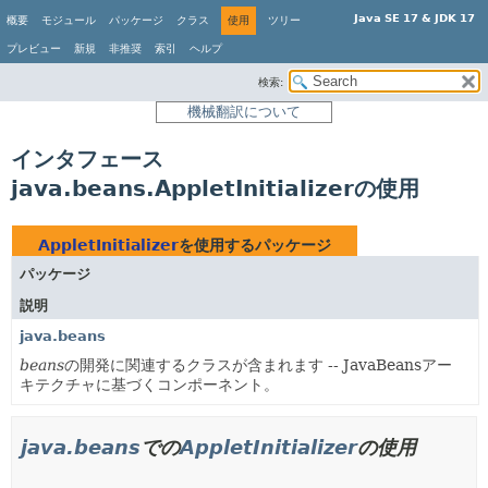
Java SE 17 & JDK 17
概要
モジュール
パッケージ
クラス
使用
ツリー
プレビュー
新規
非推奨
索引
ヘルプ
検索:
機械翻訳について
インタフェース
java.beans.AppletInitializerの使用
AppletInitializer
を使用するパッケージ
パッケージ
説明
java.beans
beans
の開発に関連するクラスが含まれます -- JavaBeansアー
キテクチャに基づくコンポーネント。
java.beans
での
AppletInitializer
の使用