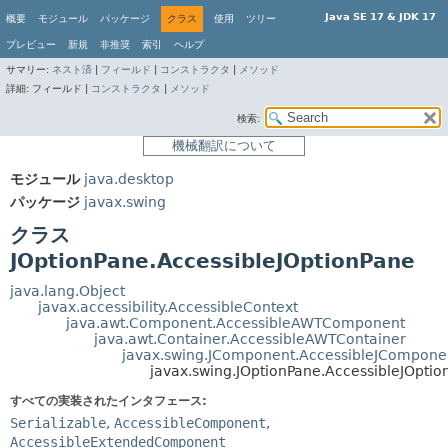
Java SE 17 & JDK 17
概要
モジュール
パッケージ
クラス
使用
ツリー
プレビュー
新規
非推奨
索引
ヘルプ
サマリー:
ネスト済
|
フィールド
|
コンストラクタ
|
メソッド
詳細:
フィールド |
コンストラクタ
|
メソッド
検索:
機械翻訳について
モジュール
java.desktop
パッケージ
javax.swing
クラス
JOptionPane.AccessibleJOptionPane
java.lang.Object
javax.accessibility.AccessibleContext
java.awt.Component.AccessibleAWTComponent
java.awt.Container.AccessibleAWTContainer
javax.swing.JComponent.AccessibleJCompone
javax.swing.JOptionPane.AccessibleJOptio
すべての実装されたインタフェース:
Serializable
,
AccessibleComponent
,
AccessibleExtendedComponent