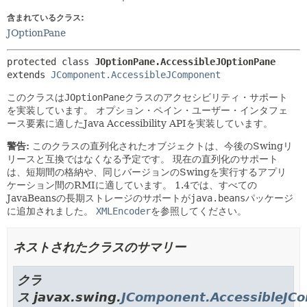
含まれているクラス:
JOptionPane
protected class 
JOptionPane.AccessibleJOptionPane
extends 
JComponent.AccessibleJComponent
このクラスは
JOptionPane
クラスのアクセシビリティ・サポート
を実装しています。
オプション・ペイン・ユーザー・インタフェ
ース要素に適したJava Accessibility APIを実装しています。
警告:
このクラスの直列化されたオブジェクトは、今後のSwingリ
リースと互換ではなくなる予定です。
現在の直列化のサポート
は、短期間の格納や、同じバージョンのSwingを実行するアプリ
ケーション間のRMIに適しています。
1.4では、すべての
JavaBeansの長期ストレージのサポートが
java.beans
パッケージ
に追加されました。
XMLEncoder
を参照してください。
ネストされたクラスのサマリー
クラ
ス javax.swing.
JComponent.AccessibleJC