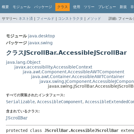
概要
モジュール
パッケージ
クラス
使用
ツリー
プレビュー
新規
非
サマリー:
ネスト済
|
フィールド
|
コンストラクタ
|
メソッド
詳細:
フィールド
モジュール
java.desktop
パッケージ
javax.swing
クラスJScrollBar.AccessibleJScrollBar
java.lang.Object
javax.accessibility.AccessibleContext
java.awt.Component.AccessibleAWTComponent
java.awt.Container.AccessibleAWTContainer
javax.swing.JComponent.AccessibleJCompon
javax.swing.JScrollBar.AccessibleJScrollB
すべての実装されたインタフェース:
Serializable
,
AccessibleComponent
,
AccessibleExtendedCo
含まれているクラス:
JScrollBar
protected class 
JScrollBar.AccessibleJScrollBar
exten