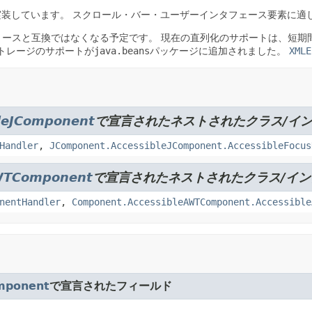
実装しています。
スクロール・バー・ユーザーインタフェース要素に適したJava
リースと互換ではなくなる予定です。
現在の直列化のサポートは、短期間
期ストレージのサポートが
java.beans
パッケージに追加されました。
XMLE
leJComponent
で宣言されたネストされたクラス/イ
Handler
,
JComponent.AccessibleJComponent.AccessibleFocus
WTComponent
で宣言されたネストされたクラス/イ
nentHandler
,
Component.AccessibleAWTComponent.Accessible
mponent
で宣言されたフィールド