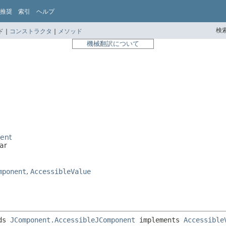
推奨
索引
ヘルプ
検索
 |
コンストラクタ
|
メソッド
機械翻訳について
ent
ar
mponent
,
AccessibleValue
ds 
JComponent.AccessibleJComponent
 implements 
Accessible