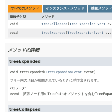
すべてのメソッド
インスタンス・メソッド
抽象メソッド
修飾子と型
メソッド
void
treeCollapsed
(
TreeExpansionEvent
ev
void
treeExpanded
(
TreeExpansionEvent
eve
メソッドの詳細
treeExpanded
void
treeExpanded
(
TreeExpansionEvent
 event)
ツリー内の項目が展開されているときに呼び出されます。
パラメータ:
event
- 拡張ノード用の
TreePath
オブジェクトを含む
TreeExpa
treeCollapsed