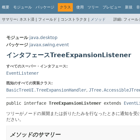
概要
モジュール
パッケージ
クラス
使用
ツリー
プレビュー
新規
非
サマリー:
ネスト済 |
フィールド |
コンストラクタ |
メソッド
詳細:
フィールド
モジュール
java.desktop
パッケージ
javax.swing.event
インタフェースTreeExpansionListener
すべてのスーパー・インタフェース:
EventListener
既知のすべての実装クラス:
BasicTreeUI.TreeExpansionHandler
,
JTree.AccessibleJTre
public interface 
TreeExpansionListener
 extends 
EventL
ツリーがノードの展開または折りたたみを行なったときに通知を受
ださい。
メソッドのサマリー