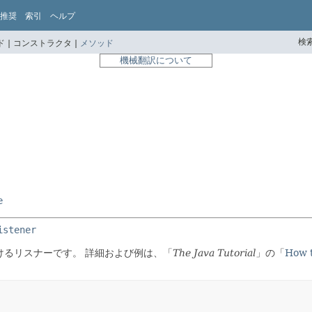
推奨
索引
ヘルプ
検索
 |
コンストラクタ |
メソッド
機械翻訳について
e
istener
けるリスナーです。
詳細および例は、「
The Java Tutorial
」の「
How t