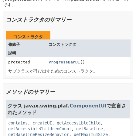
です。
コンストラクタのサマリー
コンストラクタ
修飾子
コンストラクタ
説明
protected
ProgressBarUI
()
サブクラスが呼び出すためのコンストラクタ。
メソッドのサマリー
クラス javax.swing.plaf.
ComponentUI
で宣言さ
れたメソッド
contains
,
createUI
,
getAccessibleChild
,
getAccessibleChildrenCount
,
getBaseline
,
getBaselineResizeBehavior
,
getMaximumSize
,