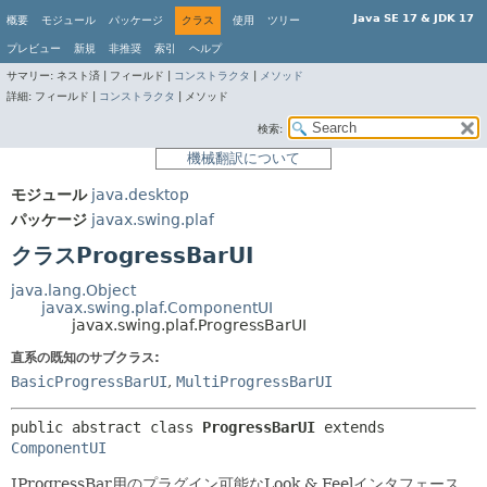
Java SE 17 & JDK 17
概要
モジュール
パッケージ
クラス
使用
ツリー
プレビュー
新規
非推奨
索引
ヘルプ
サマリー:
ネスト済 |
フィールド |
コンストラクタ
|
メソッド
詳細:
フィールド |
コンストラクタ
|
メソッド
検索:
機械翻訳について
モジュール
java.desktop
パッケージ
javax.swing.plaf
クラスProgressBarUI
java.lang.Object
javax.swing.plaf.ComponentUI
javax.swing.plaf.ProgressBarUI
直系の既知のサブクラス:
BasicProgressBarUI
,
MultiProgressBarUI
public abstract class 
ProgressBarUI
extends 
ComponentUI
JProgressBar用のプラグイン可能なLook & Feelインタフェース