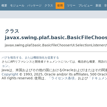
概要
モジュール
パッケージ
クラス
使用
ツリー
プレビュー
新規
非
クラス
javax.swing.plaf.basic.BasicFileCho
javax.swing.plaf.basic.BasicFileChooserUI.SelectionL
バグを報告する、または機能強化を提案する
さらにAPIリファレンスと開発者ドキュメントについては、概念的な概要、用語
ョン。
Javaは、米国およびその他の国におけるOracleおよび/またはそ
Copyright
© 1993, 2025, Oracle and/or its affiliates, 500 Or
All rights reserved.
使用は、
「ライセンス条項」
および
「ドキュメ