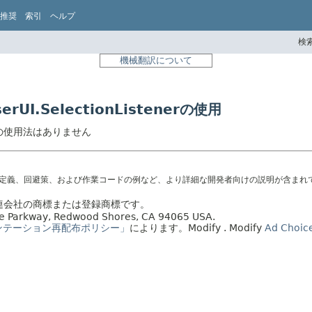
推奨
索引
ヘルプ
検索
機械翻訳について
oserUI.SelectionListenerの使用
istenerの使用法はありません
の定義、回避策、および作業コードの例など、より詳細な開発者向けの説明が含まれ
の関連会社の商標または登録商標です。
acle Parkway, Redwood Shores, CA 94065 USA.
ンテーション再配布ポリシー」
によります。
Modify
. Modify
Ad Choic