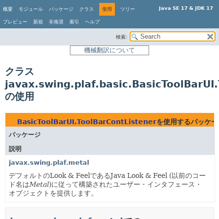
Java SE 17 & JDK 17
概要
モジュール
パッケージ
クラス
使用
ツリー
プレビュー
新規
非推奨
索引
ヘルプ
検索:
機械翻訳について
クラス
javax.swing.plaf.basic.BasicToolBarUI
の使用
BasicToolBarUI.ToolBarContListener
を使用するパッケー
パッケージ
説明
javax.swing.plaf.metal
デフォルトのLook & FeelであるJava Look & Feel (以前のコー
ド名は
Metal
)に従って構築されたユーザー・インタフェース・
オブジェクトを提供します。