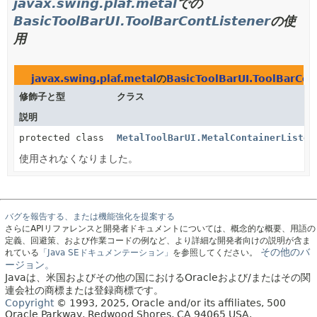
javax.swing.plaf.metal
での
BasicToolBarUI.ToolBarContListener
の使
用
javax.swing.plaf.metal
の
BasicToolBarUI.ToolBarCon
修飾子と型
クラス
説明
protected class
MetalToolBarUI.MetalContainerListen
使用されなくなりました。
バグを報告する、または機能強化を提案する
さらにAPIリファレンスと開発者ドキュメントについては、概念的な概要、用語の
定義、回避策、および作業コードの例など、より詳細な開発者向けの説明が含ま
その他のバ
れている
「Java SEドキュメンテーション」
を参照してください。
ージョン。
Javaは、米国およびその他の国におけるOracleおよび/またはその関
連会社の商標または登録商標です。
Copyright
© 1993, 2025, Oracle and/or its affiliates, 500
Oracle Parkway, Redwood Shores, CA 94065 USA.