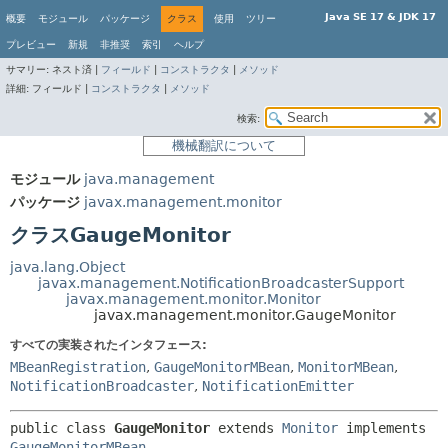
Java SE 17 & JDK 17
概要
モジュール
パッケージ
クラス
使用
ツリー
プレビュー
新規
非推奨
索引
ヘルプ
サマリー:
ネスト済 |
フィールド
|
コンストラクタ
|
メソッド
詳細:
フィールド |
コンストラクタ
|
メソッド
検索:
機械翻訳について
モジュール
java.management
パッケージ
javax.management.monitor
クラスGaugeMonitor
java.lang.Object
javax.management.NotificationBroadcasterSupport
javax.management.monitor.Monitor
javax.management.monitor.GaugeMonitor
すべての実装されたインタフェース:
MBeanRegistration
,
GaugeMonitorMBean
,
MonitorMBean
,
NotificationBroadcaster
,
NotificationEmitter
public class 
GaugeMonitor
extends 
Monitor
 implements 
GaugeMonitorMBean