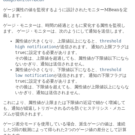
ゲージ属性の値を監視するように設計されたモニターMBeanを定
義します。
ゲージ・モニターは、時間の経過とともに変化する属性を監視し
ます。
ゲージ・モニターは、次のようにして通知を送信します。
属性値が大きくなり、上限値以上になると、
threshold
high notification
が送信されます。
通知の上限フラグは
true
に設定する必要があります。
その後は、上限値を超過しても、属性値が下限値以下になら
ないかぎり、通知は送信されません。
属性値が小さくなり、下限値以下になると、
threshold
low notification
が送信されます。
通知の下限フラグは
true
に設定する必要があります。
その後は、下限値を超えても、属性値が上限値以上にならな
いかぎり、通知は送信されません。
これにより、属性値が上限または下限値の近辺で細かく増減して
も、通知が繰返しトリガーされるのを防ぐヒステリシス・メカニ
ズムが提供されます。
ゲージ差分モードを使用している場合、派生ゲージの値は、連続
した2回の観測によって得られた2つのゲージ値の差分として計算