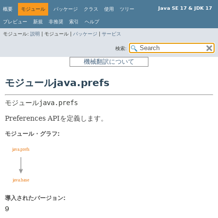
Java SE 17 & JDK 17
概要
モジュール
パッケージ
クラス
使用
ツリー
プレビュー
新規
非推奨
索引
ヘルプ
モジュール:
説明
|
モジュール |
パッケージ
|
サービス
検索:
機械翻訳について
モジュールjava.prefs
モジュール
java.prefs
Preferences APIを定義します。
モジュール・グラフ:
導入されたバージョン:
9