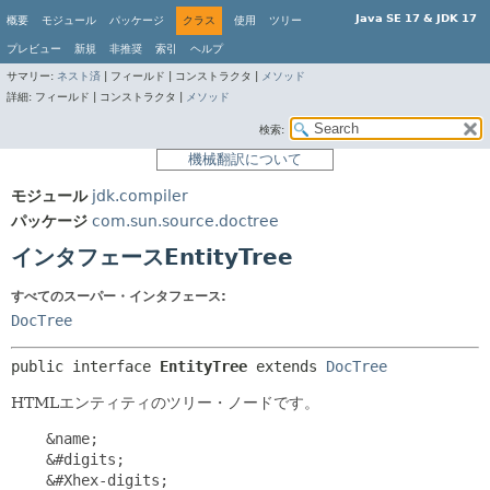
Java SE 17 & JDK 17
概要
モジュール
パッケージ
クラス
使用
ツリー
プレビュー
新規
非推奨
索引
ヘルプ
サマリー:
ネスト済
|
フィールド |
コンストラクタ |
メソッド
詳細:
フィールド |
コンストラクタ |
メソッド
検索:
機械翻訳について
モジュール
jdk.compiler
パッケージ
com.sun.source.doctree
インタフェースEntityTree
すべてのスーパー・インタフェース:
DocTree
public interface 
EntityTree
 extends 
DocTree
HTMLエンティティのツリー・ノードです。
    &name;

    &#digits;

    &#Xhex-digits;
