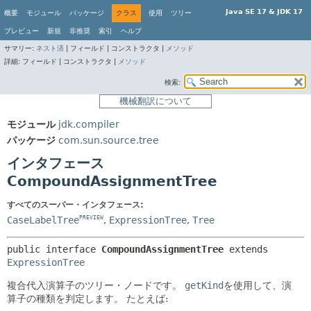
Java SE 17 & JDK 17
概要
モジュール
パッケージ
クラス
使用
ツリー
プレビュー
新規
非推奨
索引
ヘルプ
サマリー:
ネスト済
|
フィールド |
コンストラクタ |
メソッド
詳細:
フィールド |
コンストラクタ |
メソッド
検索:
機械翻訳について
モジュール
jdk.compiler
パッケージ
com.sun.source.tree
インタフェース
CompoundAssignmentTree
すべてのスーパー・インタフェース:
CaseLabelTree
,
ExpressionTree
,
Tree
PREVIEW
public interface 
CompoundAssignmentTree
 extends 
ExpressionTree
複合代入演算子のツリー・ノードです。
getKind
を使用して、演
算子の種類を判定します。
たとえば: