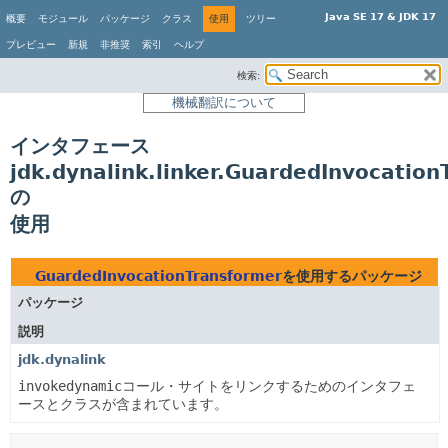
Java SE 17 & JDK 17
概要
モジュール
パッケージ
クラス
使用
ツリー
プレビュー
新規
非推奨
索引
ヘルプ
検索:
機械翻訳について
インタフェース
jdk.dynalink.linker.GuardedInvocatio
の
使用
GuardedInvocationTransformer
を使用するパッケージ
パッケージ
説明
jdk.dynalink
invokedynamic
コール・サイトをリンクするためのインタフェ
ースとクラスが含まれています。