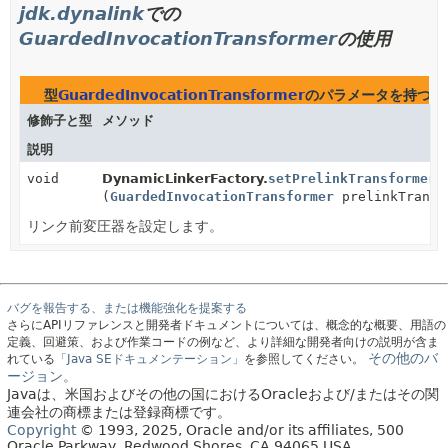
jdk.dynalink
での
GuardedInvocationTransformer
の使用
型
GuardedInvocationTransformer
のパラメータを持つ
jd
修飾子と型
メソッド
説明
void
DynamicLinkerFactory.
setPrelinkTransformer
(
GuardedInvocationTransformer
prelinkTransf
リンク前変圧器を設定します。
バグを報告する、または機能強化を提案する
さらにAPIリファレンスと開発者ドキュメントについては、概念的な概要、用語の
定義、回避策、および作業コードの例など、より詳細な開発者向けの説明が含ま
その他のバ
れている
「Java SEドキュメンテーション」
を参照してください。
ージョン。
Javaは、米国およびその他の国におけるOracleおよび/またはその関
連会社の商標または登録商標です。
Copyright
© 1993, 2025, Oracle and/or its affiliates, 500
Oracle Parkway, Redwood Shores, CA 94065 USA.