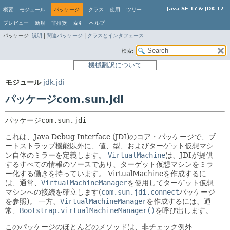
Java SE 17 & JDK 17
概要
モジュール
パッケージ
クラス
使用
ツリー
プレビュー
新規
非推奨
索引
ヘルプ
パッケージ:
説明
|
関連パッケージ
|
クラスとインタフェース
検索:
機械翻訳について
モジュール
jdk.jdi
パッケージcom.sun.jdi
パッケージ
com.sun.jdi
これは、Java Debug Interface (JDI)のコア・パッケージで、ブ
ートストラップ機能以外に、値、型、およびターゲット仮想マシ
ン自体のミラーを定義します。
VirtualMachine
は、JDIが提供
するすべての情報のソースであり、ターゲット仮想マシンをミラ
ー化する働きを持っています。
VirtualMachineを作成するに
は、通常、
VirtualMachineManager
を使用してターゲット仮想
マシンへの接続を確立します(
com.sun.jdi.connect
パッケージ
を参照)。
一方、
VirtualMachineManager
を作成するには、通
常、
Bootstrap.virtualMachineManager()
を呼び出します。
このパッケージのほとんどのメソッドは、非チェック例外