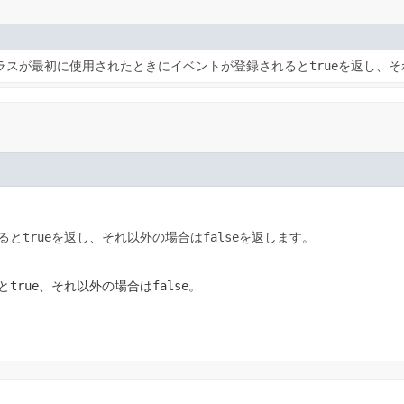
ラスが最初に使用されたときにイベントが登録されると
true
を返し、そ
ると
true
を返し、それ以外の場合は
false
を返します。
と
true
、それ以外の場合は
false
。