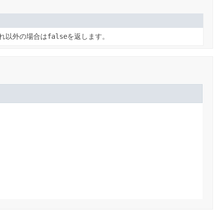
れ以外の場合は
false
を返します。