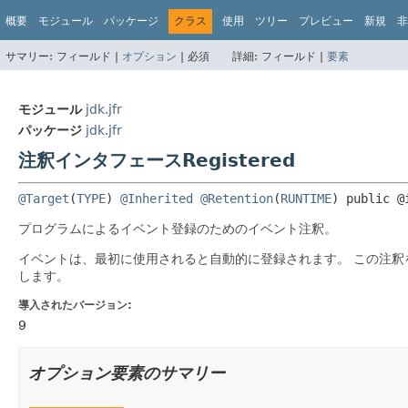
概要
モジュール
パッケージ
クラス
使用
ツリー
プレビュー
新規
非
サマリー:
フィールド |
オプション
|
必須
詳細:
フィールド |
要素
モジュール
jdk.jfr
パッケージ
jdk.jfr
注釈インタフェースRegistered
@Target
(
TYPE
) 
@Inherited
@Retention
(
RUNTIME
) 
public @
プログラムによるイベント登録のためのイベント注釈。
イベントは、最初に使用されると自動的に登録されます。
この注釈
します。
導入されたバージョン:
9
オプション要素のサマリー