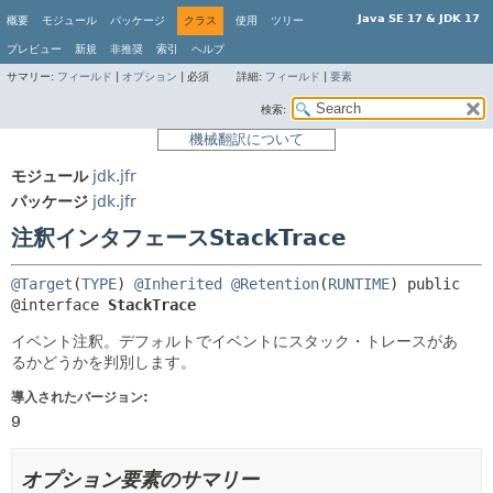
Java SE 17 & JDK 17
概要
モジュール
パッケージ
クラス
使用
ツリー
プレビュー
新規
非推奨
索引
ヘルプ
サマリー:
フィールド
|
オプション
|
必須
詳細:
フィールド
|
要素
検索:
機械翻訳について
モジュール
jdk.jfr
パッケージ
jdk.jfr
注釈インタフェースStackTrace
@Target
(
TYPE
) 
@Inherited
@Retention
(
RUNTIME
) 
public 
@interface 
StackTrace
イベント注釈。デフォルトでイベントにスタック・トレースがあ
るかどうかを判別します。
導入されたバージョン:
9
オプション要素のサマリー