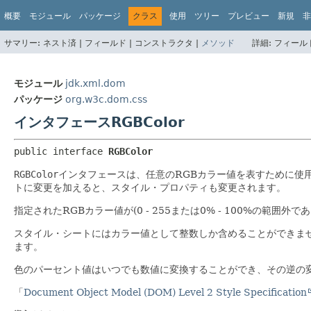
概要
モジュール
パッケージ
クラス
使用
ツリー
プレビュー
新規
非
サマリー:
ネスト済 |
フィールド |
コンストラクタ |
メソッド
詳細:
フィールド
モジュール
jdk.xml.dom
パッケージ
org.w3c.dom.css
インタフェースRGBColor
public interface 
RGBColor
RGBColor
インタフェースは、任意のRGBカラー値を表すために使
トに変更を加えると、スタイル・プロパティも変更されます。
指定されたRGBカラー値が(0 - 255または0% - 100%の範囲
スタイル・シートにはカラー値として整数しか含めることができま
ます。
色のパーセント値はいつでも数値に変換することができ、その逆の
「
Document Object Model (DOM) Level 2 Style Specification