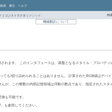
推奨
索引
ヘルプ
検索
 |
コンストラクタ |
メソッド
機械翻訳について
用されます。
このインタフェースは、基盤となるスタイル・プロパティ
外であっても)切り詰められることはありません。
計算されたRGB値はデバ
せんが、この整数の内部記憶領域は浮動小数点であり、指定されたスタ
変換も可能です。
」も参照してください。