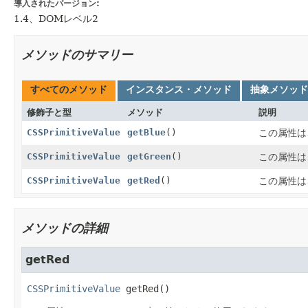
導入されたバージョン:
1.4、DOMレベル2
メソッドのサマリー
すべてのメソッド
インスタンス・メソッド
抽象メソッド
修飾子と型
メソッド
説明
CSSPrimitiveValue
getBlue
()
この属性は
CSSPrimitiveValue
getGreen
()
この属性は
CSSPrimitiveValue
getRed
()
この属性は
メソッドの詳細
getRed
CSSPrimitiveValue
getRed
()