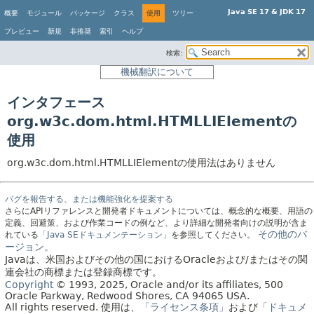
Java SE 17 & JDK 17
概要
モジュール
パッケージ
クラス
使用
ツリー
プレビュー
新規
非推奨
索引
ヘルプ
検索:
機械翻訳について
インタフェース
org.w3c.dom.html.HTMLLIElementの
使用
org.w3c.dom.html.HTMLLIElementの使用法はありません
バグを報告する、または機能強化を提案する
さらにAPIリファレンスと開発者ドキュメントについては、概念的な概要、用語の
定義、回避策、および作業コードの例など、より詳細な開発者向けの説明が含ま
その他のバ
れている
「Java SEドキュメンテーション」
を参照してください。
ージョン。
Javaは、米国およびその他の国におけるOracleおよび/またはその関
連会社の商標または登録商標です。
Copyright
© 1993, 2025, Oracle and/or its affiliates, 500
Oracle Parkway, Redwood Shores, CA 94065 USA.
All rights reserved.
使用は、
「ライセンス条項」
および
「ドキュメ