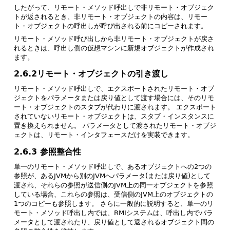
したがって、リモート・メソッド呼出しで非リモート・オブジェク
トが返されるとき、非リモート・オブジェクトの内容は、リモー
ト・オブジェクトの呼出しが呼び出される前にコピーされます。
リモート・メソッド呼び出しから非リモート・オブジェクトが戻さ
れるときは、呼出し側の仮想マシンに新規オブジェクトが作成され
ます。
2.6.2リモート・オブジェクトの引き渡し
リモート・メソッド呼出しで、エクスポートされたリモート・オブ
ジェクトをパラメータまたは戻り値として渡す場合には、そのリモ
ート・オブジェクトのスタブが代わりに渡されます。
エクスポート
されていないリモート・オブジェクトは、スタブ・インスタンスに
置き換えられません。
パラメータとして渡されたリモート・オブジ
ェクトは、リモート・インタフェースだけを実装できます。
2.6.3 参照整合性
単一のリモート・メソッド呼出しで、あるオブジェクトへの2つの
参照が、あるJVMから別のJVMへパラメータ(または戻り値)として
渡され、それらの参照が送信側のJVM上の同一オブジェクトを参照
している場合、これらの参照は、受信側のJVM上のオブジェクトの
1つのコピーも参照します。
さらに一般的に説明すると、単一のリ
モート・メソッド呼出し内では、RMIシステムは、呼出し内でパラ
メータとして渡されたり、戻り値として返されるオブジェクト間の