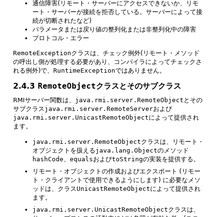
通信障害(リモート・サーバーにアクセスできないか、リモ
ート・サーバーが接続を拒否している。サーバーによって接
続が切断されたなど)
パラメータまたは戻り値の整列化または非整列化中の障害
プロトコル・エラー
RemoteException
クラスは、チェック例外(リモート・メソッド
の呼出し側が処理する必要があり、コンパイラによってチェックさ
れる例外)で、
RuntimeException
ではありません。
2.4.3
RemoteObject
クラスとそのサブクラス
RMIサーバー関数は、
java.rmi.server.RemoteObject
とその
サブクラス
java.rmi.server.RemoteServer
および
java.rmi.server.UnicastRemoteObject
によって提供され
ます。
java.rmi.server.RemoteObject
クラスは、リモート・
オブジェクトを扱える
java.lang.Object
のメソッド
hashCode
、
equals
および
toString
の実装を提供する。
リモート・オブジェクトの作成およびエクスポート (リモー
ト・クライアントで使用できるようにします) に必要なメソ
ッドは、クラス
UnicastRemoteObject
によって提供され
ます。
java.rmi.server.UnicastRemoteObject
クラスは、