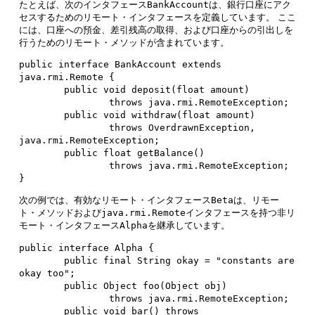
たとえば、次のインタフェース
BankAccount
は、銀行口座にアク
セスするためのリモート・インタフェースを定義しています。
ここ
には、口座への預金、差引残高の取得、および口座からの引出しを
行うためのリモート・メソッドが含まれています。
public interface BankAccount extends 
java.rmi.Remote {

        public void deposit(float amount)

                throws java.rmi.RemoteException;

        public void withdraw(float amount)

                throws OverdrawnException, 
java.rmi.RemoteException;

        public float getBalance()

                throws java.rmi.RemoteException;

}
次の例では、有効なリモート・インタフェース
Beta
は、リモー
ト・メソッドおよび
java.rmi.Remote
インタフェースを持つ非リ
モート・インタフェース
Alpha
を継承しています。
public interface Alpha {

        public final String okay = "constants are 
okay too";

        public Object foo(Object obj)

                throws java.rmi.RemoteException;

        public void bar() throws 