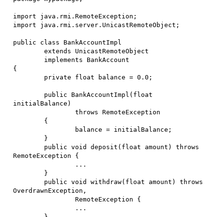
import java.rmi.RemoteException;

import java.rmi.server.UnicastRemoteObject;

public class BankAccountImpl

        extends UnicastRemoteObject

        implements BankAccount

{

        private float balance = 0.0;

        public BankAccountImpl(float 
initialBalance)

                throws RemoteException

        {

                balance = initialBalance;

        }

        public void deposit(float amount) throws 
RemoteException {

                ...

        }

        public void withdraw(float amount) throws 
OverdrawnException,

                RemoteException {

                ...

        }
