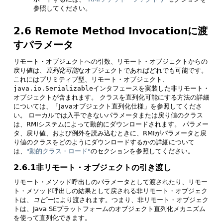
参照してください。
2.6 Remote Method Invocationに渡
すパラメータ
リモート・オブジェクトへの引数、リモート・オブジェクトからの
戻り値は、
直列化可能
なオブジェクトであればどれでも可能です。
これにはプリミティブ型、リモート・オブジェクト、
java.io.Serializable
インタフェースを実装した非リモート・
オブジェクトが含まれます。
クラスを直列化可能にする方法の詳細
については、「Javaオブジェクト直列化仕様」を参照してくださ
い。
ローカルでは入手できないパラメータまたは戻り値のクラス
は、RMIシステムによって動的にダウンロードされます。
パラメー
タ、戻り値、および例外を読み込むときに、RMIがパラメータと戻
り値のクラスをどのようにダウンロードするかの詳細について
は、
"動的クラス・ロード"
のセクションを参照してください。
2.6.1非リモート・オブジェクトの引き渡し
リモート・メソッド呼出しのパラメータとして渡されたり、リモー
ト・メソッド呼出しの結果として戻される非リモート・オブジェク
トは、
コピー
により渡されます。つまり、非リモート・オブジェク
トは、Java SEプラットフォームのオブジェクト直列化メカニズム
を使って直列化できます。