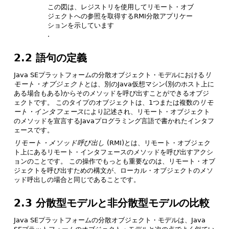
この図は、レジストリを使用してリモート・オブ
ジェクトへの参照を取得するRMI分散アプリケー
ションを示しています
.
2.2 語句の定義
Java SEプラットフォームの分散オブジェクト・モデルにおける
リ
モート・オブジェクト
とは、別のJava仮想マシン(別のホスト上に
ある場合もある)からそのメソッドを呼び出すことができるオブジ
ェクトです。
このタイプのオブジェクトは、1つまたは複数の
リモ
ート・インタフェース
により記述され、リモート・オブジェクト
のメソッドを宣言するJavaプログラミング言語で書かれたインタフ
ェースです。
リモート・メソッド呼び出し
(RMI)とは、リモート・オブジェク
ト上にあるリモート・インタフェースのメソッドを呼び出すアクシ
ョンのことです。
この操作でもっとも重要なのは、リモート・オブ
ジェクトを呼び出すための構文が、ローカル・オブジェクトのメソ
ッド呼出しの場合と同じであることです。
2.3 分散型モデルと非分散型モデルの比較
Java SEプラットフォームの分散オブジェクト・モデルは、Java