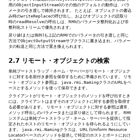
用の
ObjectInputStream
)のその他のデフォルトの動作は、パラ
メータの引き渡しで維持されます。
たとえば、オブジェクトの書込
み時の
writeReplace
の呼び出し、およびオブジェクトの読取り
時の
readResolve
の呼出しは、RMIのパラメータ整列化および非
整列化ストリームで優先されます。
戻り値(または例外)も上記のRMIでのパラメータの引き渡しと同じ
方法で
ObjectOutputStream
サブクラスに書き込まれ、パラメー
タの転送と同じ方法で置き換えられます。
2.7 リモート・オブジェクトの検索
単純ブートストラップ・ネーム・サーバーがリモート・オブジェク
トに対する名前付き参照を保存するために準備されています。
リモ
ート・オブジェクト参照は、
java.rmi.Naming
クラスのURLをベ
ースとするメソッドを使って保存できます。
クライアントがリモート・オブジェクトのメソッドを呼び出すとき
には、クライアントはまずそのオブジェクトに対する参照を取得す
る必要があります。
リモート・オブジェクトに対する参照は通常、
メソッド呼出しのパラメータまたは戻り値として得られます。
RMI
システムは単純ブートストラップ・ネーム・サーバーを提供して指
定されたホストのリモート・オブジェクトを得られるようにしてい
ます。
java.rmi.Naming
クラスは、URL (Uniform Resource
Locator)ベースのメソッドを提供して特定のホストとポートにおけ