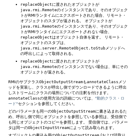
replaceObject
に渡されたオブジェクトが
java.rmi.Remote
のインスタンスであり、そのオブジェク
トがRMIランタイムにエクスポートされた場合、リモート・
オブジェクトのスタブが返される。
オブジェクトが
java.rmi.Remote
のインスタンスであり、そのオブジェク
トがRMIランタイムにエクスポート
されない
場合、
replaceObject
はオブジェクト自体を返す。
リモート・
オブジェクトのスタブは、
java.rmi.server.RemoteObject.toStub
メソッドへ
の呼出しによって取得される。
replaceObject
に渡されたオブジェクトが
java.rmi.Remote
のインスタンスでない場合は、単にその
オブジェクトが返される。
RMIのサブクラス
ObjectOutputStream
も
annotateClass
メソ
ッドを実装し、クラスが呼出し側でダウンロードできるように呼出
しストリームにクラスの場所についての注釈を付けます。
annotateClass
の使用方法の詳細については、
"動的クラス・ロ
ード"
セクションを参照してください。
どのパラメータも同一の
ObjectOutputStream
に書き込まれるた
め、呼出し側で同じオブジェクトを参照している参照は、受信側で
も同じオブジェクトのコピーを参照します。
受信側では、パラメー
タは同一の
ObjectInputStream
によって読み取られます。
オブジェクトの書込み用の
ObjectOutputStream
(および読取り