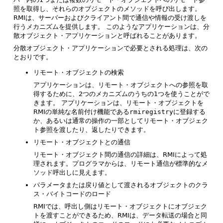
照を取得し、それらのオブジェクトのメソッドを呼び出します。
RMIは、サーバーおよびクライアント間で通信や情報の受け渡しを
行うメカニズムを提供します。
このようなアプリケーションは、分
散オブジェクト・アプリケーションと呼ばれることがあります。
分散オブジェクト・アプリケーションで必要とされる処理は、次の
とおりです。
リモート・オブジェクトの検索
アプリケーションは、リモート・オブジェクトへの参照を取
得するために、2つのメカニズムのうちの1つを使うことがで
きます。
アプリケーションは、リモート・オブジェクトを
RMIの単純な名前付け機能である
rmiregistry
に登録する
か、あるいは通常の操作の一部としてリモート・オブジェク
ト参照を渡したり、返したりできます。
リモート・オブジェクトとの通信
リモート・オブジェクト間の通信の詳細は、RMIによって処
理されます。プログラマからは、リモート通信が標準的なメ
ソッド呼出しに見えます。
パラメータまたは戻り値として渡されるオブジェクトのクラ
ス・バイトコードのロード
RMIでは、呼出し側はリモート・オブジェクトにオブジェク
トを渡すことができるため、RMIは、データ転送の場合と同