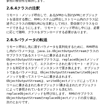
参照の整合性を維持します。
2.6.4クラスの注釈
リモート・メソッド呼出しで、あるJVMから別のJVMにオブジェク
トを送信する際に、RMIシステムは呼出しストリーム内のクラス記
述子にクラスの情報(URL)を注釈として付け、受信側でクラスをロ
ードできるようにします。
リモート・メソッド呼出し中には、必要
に応じて随時、クラスをダウンロードする必要があります。
2.6.5パラメータの転送
リモート呼出し先に渡すパラメータを直列化するために、RMI呼出
し内のパラメータは、
java.io.ObjectOutputStream
クラスの
サブクラスであるストリームに書き込まれます。
ObjectOutputStream
サブクラスは、
replaceObject
メソッド
をオーバーライドして、エクスポートされた各リモート・オブジェ
クトを対応するスタブ・インスタンスで置き換えます。
オブジェク
トであるパラメータは、
ObjectOutputStream
の
writeObject
メソッドを使ってストリームに書き込まれます。
ObjectOutputStream
は、
writeObject
メソッドによってスト
リームに書き込まれた各オブジェクト(書き込まれたオブジェクト
によって参照されているオブジェクトも含む)の、
replaceObject
メソッドを呼び出します。
RMIのサブクラス
ObjectOutputStream
の
replaceObject
メソッドの戻り値は、
次のとおりです。