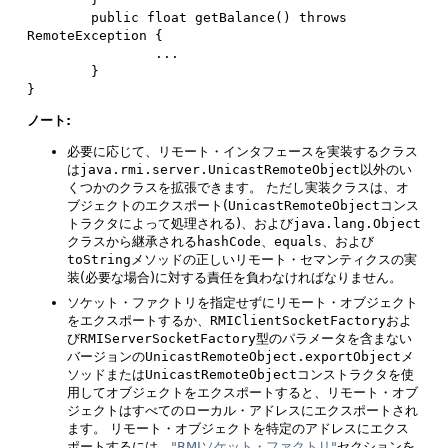
        public float getBalance() throws 
RemoteException {

                ...

        }

}
ノート:
必要に応じて、リモート・インタフェースを実装するクラス
は
java.rmi.server.UnicastRemoteObject
以外のい
くつかのクラスを拡張できます。
ただし実装クラスは、オ
ブジェクトのエクスポート(
UnicastRemoteObject
コンス
トラクタによって処理される)、および
java.lang.Object
クラスから継承される
hashCode
、
equals
、および
toString
メソッドの正しいリモート・セマンティクスの実
装(必要な場合)に対する責任を負わなければなりません。
ソケット・ファクトリを指定せずにリモート・オブジェクト
をエクスポートするか、
RMIClientSocketFactory
およ
び
RMIServerSocketFactory
型のパラメータを含まない
バージョンの
UnicastRemoteObject.exportObject
メ
ソッドまたは
UnicastRemoteObject
コンストラクタを使
用してオブジェクトをエクスポートすると、リモート・オブ
ジェクトはすべてのローカル・アドレスにエクスポートされ
ます。
リモート・オブジェクトを特定のアドレスにエクス
ポートするには、
"RMIソケット・ファクトリ"
セクションを