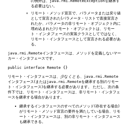
の例外は、
java.rmi.RemoteException
を継承す
る必要はない。
リモート・メソッド宣言で、パラメータまたは戻り値
として宣言された(パラメータ・リストで直接宣言さ
れたか、パラメータの非リモート・オブジェクト内に
埋め込まれた)リモート・オブジェクトは、リモー
ト
・インタフェース
の実装クラスとしてではなく、
リモート・インタフェースとして宣言される必要があ
る。
java.rmi.Remote
インタフェースは、メソッドを定義しないマー
カー・インタフェースです。
public interface Remote {}
リモート・インタフェースは、
少なくとも
、
java.rmi.Remote
インタフェース(または
java.rmi.Remote
を継承する別のリモー
ト・インタフェース)を継承する必要があります。
ただし、次の条
件下では、リモート・インタフェースは、非リモート・インタフェ
ースを継承する場合があります。
継承するインタフェースのすべてのメソッド(存在する場合)
がリモート・メソッド宣言の要件を満たしている場合、リモ
ート・インタフェースは、別の非リモート・インタフェース
も継承できる。