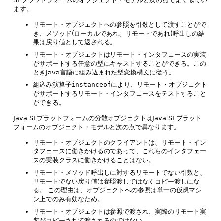
SEプラットフォームのオブジェクト・モデルと次の点でよく似てい
ます。
リモート・オブジェクトへの参照を引数として渡すことがで
き、メソッド(ローカルであれ、リモートであれ)呼出しの結
果は戻り値として返される。
リモート・オブジェクトはリモート・インタフェースの実装
がサポートする任意の型にキャストすることができる。この
ときJava言語に組み込まれた型変換構文に従う。
組込み演算子
instanceof
により、リモート・オブジェクト
がサポートするリモート・インタフェースをテストすること
ができる。
Java SEプラットフォームの分散オブジェクトはJava SEプラット
フォームのオブジェクト・モデルと次の点で異なります。
リモート・オブジェクトのクライアントは、リモート・イン
タフェースに働きかけるのであって、これらのインタフェー
スの実装クラスに働きかけることはない。
リモート・メソッド呼出しに対するリモートでない引数と、
リモートでない戻り値は参照渡しではなくコピー渡しにな
る。
この理由は、オブジェクトへの参照は単一の仮想マシ
ン上でのみ有効なため。
リモート・オブジェクトは参照で渡され、実際のリモート実
装がコピーされて渡されるのではない。