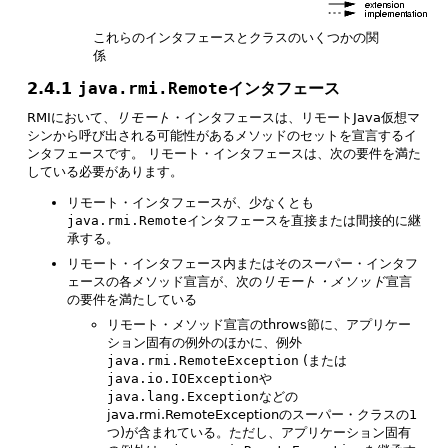
これらのインタフェースとクラスのいくつかの関
係
2.4.1
java.rmi.Remote
インタフェース
RMIにおいて、
リモート
・インタフェースは、リモートJava仮想マ
シンから呼び出される可能性があるメソッドのセットを宣言するイ
ンタフェースです。
リモート・インタフェースは、次の要件を満た
している必要があります。
リモート・インタフェースが、少なくとも
java.rmi.Remote
インタフェースを直接または間接的に継
承する。
リモート・インタフェース内またはそのスーパー・インタフ
ェースの各メソッド宣言が、次の
リモート・メソッド
宣言
の要件を満たしている
リモート・メソッド宣言のthrows節に、アプリケー
ション固有の例外のほかに、例外
java.rmi.RemoteException
(または
java.io.IOException
や
java.lang.Exception
などの
java.rmi.RemoteExceptionのスーパー・クラスの1
つ)が含まれている。ただし、アプリケーション固有