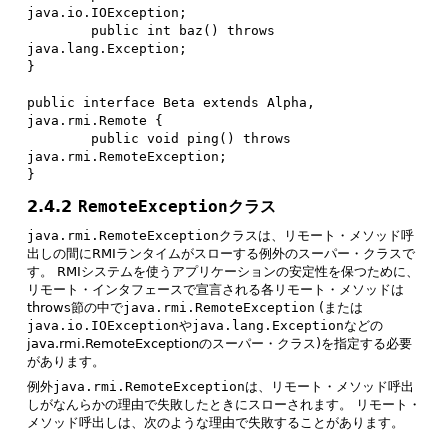
java.io.IOException;

        public int baz() throws 
java.lang.Exception;

}

public interface Beta extends Alpha, 
java.rmi.Remote {

        public void ping() throws 
java.rmi.RemoteException;

}
2.4.2
RemoteException
クラス
java.rmi.RemoteException
クラスは、リモート・メソッド呼
出しの間にRMIランタイムがスローする例外のスーパー・クラスで
す。
RMIシステムを使うアプリケーションの安定性を保つために、
リモート・インタフェースで宣言される各リモート・メソッドは
throws節の中で
java.rmi.RemoteException
(または
java.io.IOException
や
java.lang.Exception
などの
java.rmi.RemoteExceptionのスーパー・クラス)を指定する必要
があります。
例外
java.rmi.RemoteException
は、リモート・メソッド呼出
しがなんらかの理由で失敗したときにスローされます。
リモート・
メソッド呼出しは、次のような理由で失敗することがあります。