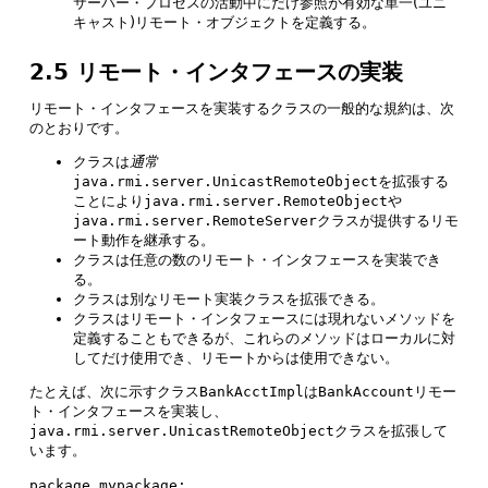
サーバー・プロセスの活動中にだけ参照が有効な単一(ユニ
キャスト)リモート・オブジェクトを定義する。
2.5 リモート・インタフェースの実装
リモート・インタフェースを実装するクラスの一般的な規約は、次
のとおりです。
クラスは
通常
java.rmi.server.UnicastRemoteObject
を拡張する
ことにより
java.rmi.server.RemoteObject
や
java.rmi.server.RemoteServer
クラスが提供するリモ
ート動作を継承する。
クラスは任意の数のリモート・インタフェースを実装でき
る。
クラスは別なリモート実装クラスを拡張できる。
クラスはリモート・インタフェースには現れないメソッドを
定義することもできるが、これらのメソッドはローカルに対
してだけ使用でき、リモートからは使用できない。
たとえば、次に示すクラス
BankAcctImpl
は
BankAccount
リモー
ト・インタフェースを実装し、
java.rmi.server.UnicastRemoteObject
クラスを拡張して
います。
package mypackage;
