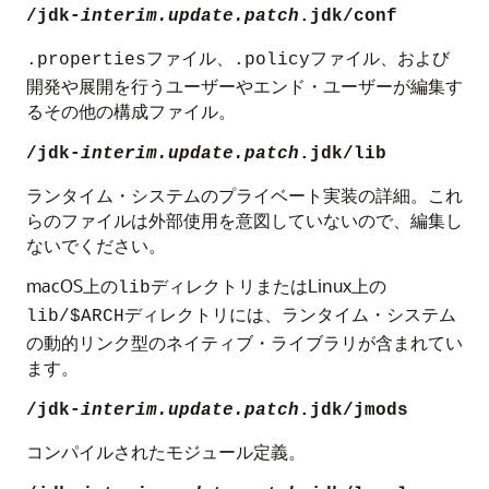
/jdk-
interim.update.patch
.jdk/conf
ファイル、
ファイル、および
.properties
.policy
開発や展開を行うユーザーやエンド・ユーザーが編集す
るその他の構成ファイル。
/jdk-
interim.update.patch
.jdk/lib
ランタイム・システムのプライベート実装の詳細。これ
らのファイルは外部使用を意図していないので、編集し
ないでください。
macOS上の
ディレクトリまたはLinux上の
lib
ディレクトリには、ランタイム・システム
lib/$ARCH
の動的リンク型のネイティブ・ライブラリが含まれてい
ます。
/jdk-
interim.update.patch
.jdk/jmods
コンパイルされたモジュール定義。