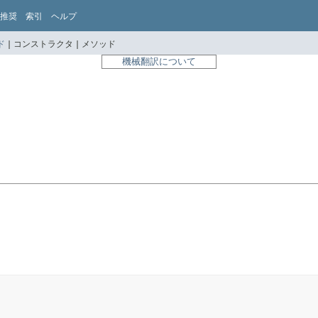
推奨
索引
ヘルプ
ド
|
コンストラクタ |
メソッド
機械翻訳について