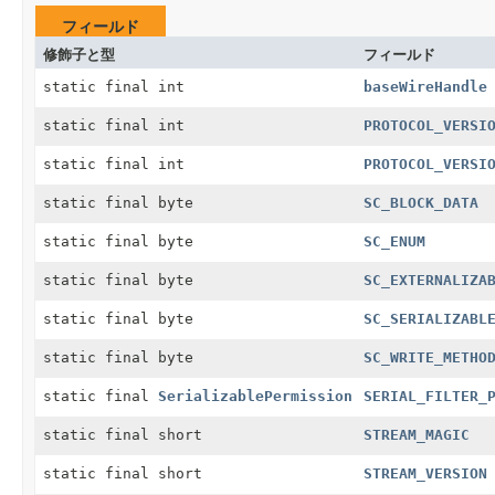
フィールド
修飾子と型
フィールド
static final int
baseWireHandle
static final int
PROTOCOL_VERSI
static final int
PROTOCOL_VERSI
static final byte
SC_BLOCK_DATA
static final byte
SC_ENUM
static final byte
SC_EXTERNALIZA
static final byte
SC_SERIALIZABL
static final byte
SC_WRITE_METHO
static final
SerializablePermission
SERIAL_FILTER_
static final short
STREAM_MAGIC
static final short
STREAM_VERSION