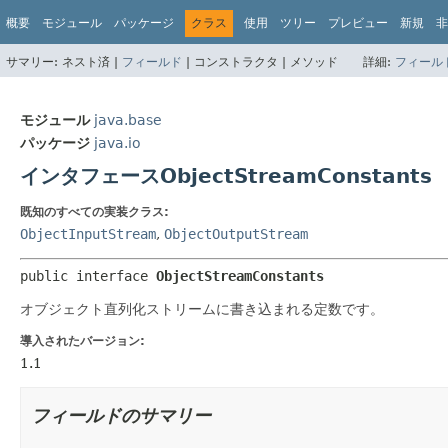
概要
モジュール
パッケージ
クラス
使用
ツリー
プレビュー
新規
非
サマリー:
ネスト済 |
フィールド
|
コンストラクタ |
メソッド
詳細:
フィール
モジュール
java.base
パッケージ
java.io
インタフェースObjectStreamConstants
既知のすべての実装クラス:
ObjectInputStream
,
ObjectOutputStream
public interface 
ObjectStreamConstants
オブジェクト直列化ストリームに書き込まれる定数です。
導入されたバージョン:
1.1
フィールドのサマリー