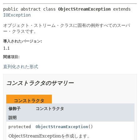
public abstract class 
ObjectStreamException
extends 
IOException
オブジェクト・ストリーム・クラスに固有の例外すべてのスーパ
ー・クラスです。
導入されたバージョン:
1.1
関連項目:
直列化された形式
コンストラクタのサマリー
コンストラクタ
修飾子
コンストラクタ
説明
protected
ObjectStreamException
()
ObjectStreamExceptionを作成します。