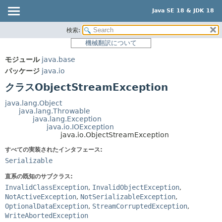
Java SE 18 & JDK 18
検索:
概要
サマリー:
機械翻訳について
ネスト済
モジュール
モジュール
java.base
フィールド
パッケージ
パッケージ
java.io
コンストラクタ
クラス
クラスObjectStreamException
メソッド
使用
java.lang.Object
ツリー
java.lang.Throwable
詳細:
java.lang.Exception
プレビュー
フィールド
java.io.IOException
java.io.ObjectStreamException
新規
コンストラクタ
すべての実装されたインタフェース:
非推奨
メソッド
Serializable
索引
直系の既知のサブクラス:
ヘルプ
InvalidClassException
,
InvalidObjectException
,
NotActiveException
,
NotSerializableException
,
OptionalDataException
,
StreamCorruptedException
,
WriteAbortedException