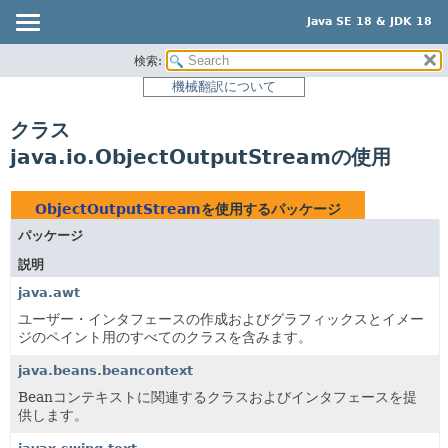
Java SE 18 & JDK 18
検索:
概要
機械翻訳について
モジュール
クラス
パッケージ
java.io.ObjectOutputStreamの使用
クラス
使用
ObjectOutputStream
を使用するパッケージ
ツリー
パッケージ
プレビュー
説明
新規
java.awt
非推奨
ユーザー・インタフェースの作成およびグラフィックスとイメー
ジのペイント用のすべてのクラスを含みます。
索引
java.beans.beancontext
ヘルプ
Beanコンテキストに関連するクラスおよびインタフェースを提
供します。