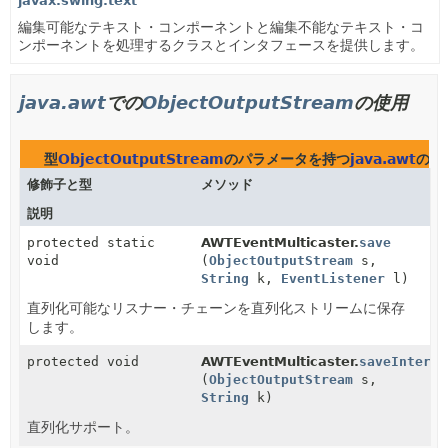
javax.swing.text
編集可能なテキスト・コンポーネントと編集不能なテキスト・コ
ンポーネントを処理するクラスとインタフェースを提供します。
java.awt
での
ObjectOutputStream
の使用
型
ObjectOutputStream
のパラメータを持つ
java.awt
のメ
修飾子と型
メソッド
説明
protected static
AWTEventMulticaster.
save
void
(
ObjectOutputStream
s,
String
k,
EventListener
l)
直列化可能なリスナー・チェーンを直列化ストリームに保存
します。
protected void
AWTEventMulticaster.
saveInterna
(
ObjectOutputStream
s,
String
k)
直列化サポート。