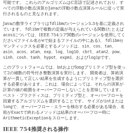
可能です。
これらのアルゴリズムはC言語で記述されており、す
べての浮動小数点演算がJavaの浮動小数点演算ルールに従って実
行されるものと見なされます。
Javaの数学ライブラリは
fdlibm
のバージョン5.3を基に定義され
ています。
fdlibm
で複数の定義が与えられている関数(たとえば
acos
)については、IEEE 754コア関数のバージョンを使用してく
ださい(ファイル名が
e
で始まるファイルの中にある)。
fdlibm
セ
マンティックスを必要とするメソッドは、
sin
、
cos
、
tan
、
asin
、
acos
、
atan
、
exp
、
log
、
log10
、
cbrt
、
atan2
、
pow
、
sinh
、
cosh
、
tanh
、
hypot
、
expm1
、および
log1p
です。
このプラットフォームでは、intおよびlongプリミティブ型を使っ
て2の補数の符号付き整数演算を実行します。
開発者は、算術演
算が一貫して正しい結果を生成するようにプリミティブ型を選択
する必要があります。これは、場合によっては、それらの演算が
計算の値の範囲をオーバーフローしないことを意味しています。
ベスト・プラクティスは、プリミティブ型と、オーバーフローを
回避するアルゴリズムを選択することです。
サイズが
int
または
long
で、オーバーフロー・エラーを検出する必要がある場合、名
前が
Exact
で終わるメソッドは結果のオーバーフロー時に
ArithmeticException
をスローします。
IEEE 754推奨される操作