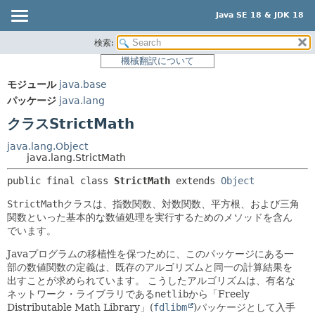
Java SE 18 & JDK 18
検索:
概要
サマリー:
機械翻訳について
ネスト済
モジュール
モジュール
java.base
フィールド
パッケージ
パッケージ
java.lang
コンストラクタ
クラス
クラスStrictMath
メソッド
使用
java.lang.Object
ツリー
java.lang.StrictMath
詳細:
プレビュー
フィールド
public final class 
StrictMath
extends 
Object
新規
コンストラクタ
StrictMath
クラスは、指数関数、対数関数、平方根、および三角
関数といった基本的な数値処理を実行するためのメソッドを含ん
非推奨
メソッド
でいます。
索引
Javaプログラムの移植性を保つために、このパッケージにある一
ヘルプ
部の数値関数の定義は、既存のアルゴリズムと同一の計算結果を
出すことが求められています。
こうしたアルゴリズムは、有名な
ネットワーク・ライブラリである
netlib
から「Freely
Distributable Math Library」(
fdlibm
)パッケージとして入手