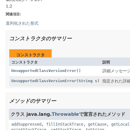
1.2
関連項目:
直列化された形式
コンストラクタのサマリー
コンストラクタ
コンストラクタ
説明
UnsupportedClassVersionError
()
詳細メッセー
UnsupportedClassVersionError
(
String
s)
指定された詳
メソッドのサマリー
クラス java.lang.
Throwable
で宣言されたメソッド
addSuppressed
,
fillInStackTrace
,
getCause
,
getLocal
printStackTrace
,
setStackTrace
,
toString