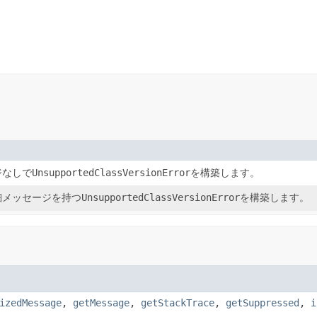
ジなしで
UnsupportedClassVersionError
を構築します。
細メッセージを持つ
UnsupportedClassVersionError
を構築します。
izedMessage
,
getMessage
,
getStackTrace
,
getSuppressed
,
i