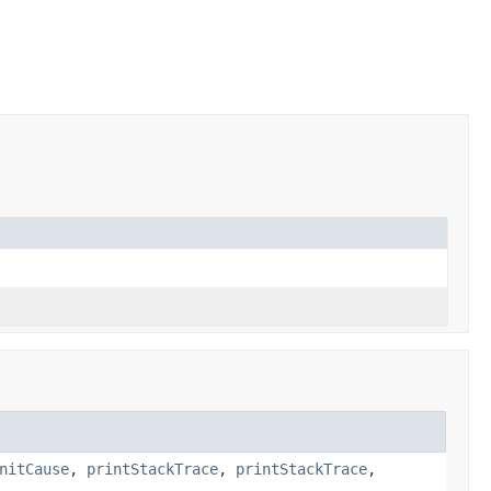
nitCause
,
printStackTrace
,
printStackTrace
,