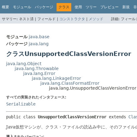
概要
モジュール
パッケージ
クラス
使用
ツリー
プレビュー
新規
非
サマリー:
ネスト済 |
フィールド |
コンストラクタ
|
メソッド
詳細:
フィールド
モジュール
java.base
パッケージ
java.lang
クラスUnsupportedClassVersionError
java.lang.Object
java.lang.Throwable
java.lang.Error
java.lang.LinkageError
java.lang.ClassFormatError
java.lang.UnsupportedClassVersionError
すべての実装されたインタフェース:
Serializable
public class 
UnsupportedClassVersionError
extends 
Cla
Java仮想マシンが、クラス・ファイルの読込み中に、そのファイ
導入されたバージョン: