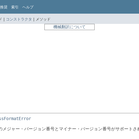
推奨
索引
ヘルプ
 |
コンストラクタ
|
メソッド
機械翻訳について
ssFormatError
ルのメジャー・バージョン番号とマイナー・バージョン番号がサポート