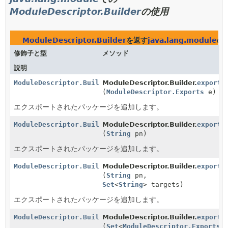
ModuleDescriptor.Builder
の使用
ModuleDescriptor.Builder
を返す
java.lang.module
の
修飾子と型
メソッド
説明
ModuleDescriptor.Builder
ModuleDescriptor.Builder.
exports
(
ModuleDescriptor.Exports
e)
エクスポートされたパッケージを追加します。
ModuleDescriptor.Builder
ModuleDescriptor.Builder.
exports
(
String
pn)
エクスポートされたパッケージを追加します。
ModuleDescriptor.Builder
ModuleDescriptor.Builder.
exports
(
String
pn,
Set
<
String
> targets)
エクスポートされたパッケージを追加します。
ModuleDescriptor.Builder
ModuleDescriptor.Builder.
exports
(
Set
<
ModuleDescriptor.Exports.