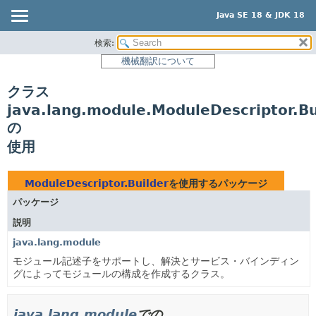
Java SE 18 & JDK 18
検索:
概要
機械翻訳について
モジュール
クラス
パッケージ
java.lang.module.ModuleDescriptor.Bu
クラス
の
使用
使用
ツリー
プレビュー
ModuleDescriptor.Builder
を使用するパッケージ
新規
パッケージ
非推奨
説明
java.lang.module
索引
モジュール記述子をサポートし、解決とサービス・バインディン
ヘルプ
グによってモジュールの構成を作成するクラス。
java.lang.module
での