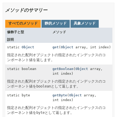
メソッドのサマリー
すべてのメソッド
静的メソッド
具象メソッド
修飾子と型
メソッド
説明
static
Object
get
(
Object
array, int index)
指定された配列オブジェクトの指定されたインデックスのコ
ンポーネント値を返します。
static boolean
getBoolean
(
Object
array,
int index)
指定された配列オブジェクトの指定されたインデックスのコ
ンポーネント値を
boolean
として返します。
static byte
getByte
(
Object
array,
int index)
指定された配列オブジェクトの指定されたインデックスのコ
ンポーネント値を
byte
として返します。