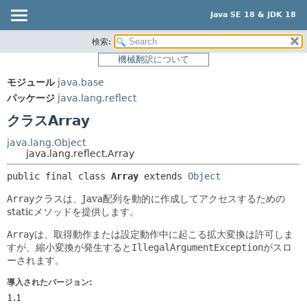
Java SE 18 & JDK 18
検索:
概要
サマリー:
機械翻訳について
ネスト済
モジュール
モジュール
java.base
フィールド
パッケージ
パッケージ
java.lang.reflect
コンストラクタ
クラス
クラスArray
メソッド
使用
java.lang.Object
ツリー
java.lang.reflect.Array
詳細:
プレビュー
フィールド
public final class 
Array
extends 
Object
新規
コンストラクタ
Array
クラスは、Java配列を動的に作成してアクセスするための
staticメソッドを提供します。
非推奨
メソッド
Array
は、取得動作または設定動作中に起こる拡大変換は許可しま
索引
すが、縮小変換が発生すると
IllegalArgumentException
がスロ
ヘルプ
ーされます。
導入されたバージョン:
1.1