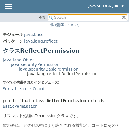
Java SE 18 & JDK 18
検索:
概要
サマリー:
機械翻訳について
ネスト済
モジュール
モジュール
java.base
フィールド
パッケージ
パッケージ
java.lang.reflect
コンストラクタ
クラス
クラスReflectPermission
メソッド
使用
java.lang.Object
ツリー
java.security.Permission
詳細:
java.security.BasicPermission
プレビュー
フィールド
java.lang.reflect.ReflectPermission
新規
コンストラクタ
すべての実装されたインタフェース:
Serializable
,
Guard
非推奨
メソッド
索引
public final class 
ReflectPermission
extends 
BasicPermission
ヘルプ
リフレクト処理のPermissionクラスです。
次の表に、アクセス権により許可される機能と、コードにそのア