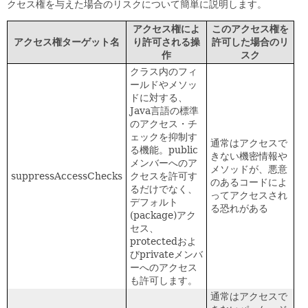
クセス権を与えた場合のリスクについて簡単に説明します。
アクセス権によ
このアクセス権を
アクセス権ターゲット名
り許可される操
許可した場合のリ
作
スク
クラス内のフィ
ールドやメソッ
ドに対する、
Java言語の標準
のアクセス・チ
ェックを抑制す
通常はアクセスで
る機能。public
きない機密情報や
メンバーへのア
メソッドが、悪意
suppressAccessChecks
クセスを許可す
のあるコードによ
るだけでなく、
ってアクセスされ
デフォルト
る恐れがある
(package)アク
セス、
protectedおよ
びprivateメンバ
ーへのアクセス
も許可します。
通常はアクセスで