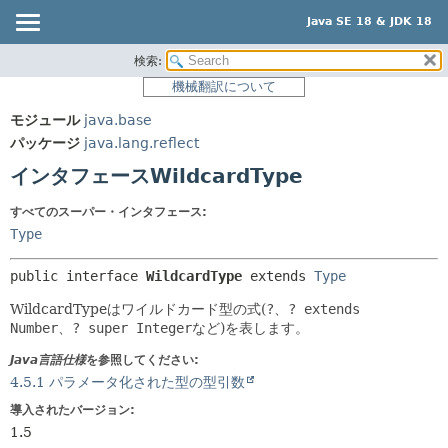
Java SE 18 & JDK 18
検索:
概要
サマリー:
機械翻訳について
ネスト済
モジュール
モジュール
java.base
フィールド
パッケージ
パッケージ
java.lang.reflect
コンストラクタ
クラス
インタフェースWildcardType
メソッド
使用
すべてのスーパー・インタフェース:
ツリー
詳細:
Type
プレビュー
フィールド
public interface 
WildcardType
 extends 
Type
新規
コンストラクタ
WildcardTypeはワイルドカード型の式(
?
、
? extends
非推奨
メソッド
Number
、
? super Integer
など)を表します。
索引
Java言語仕様
を参照してください:
ヘルプ
4.5.1 パラメータ化された型の型引数
導入されたバージョン:
1.5