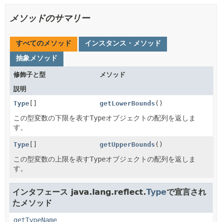
メソッドのサマリー
すべてのメソッド
インスタンス・メソッド
抽象メソッド
修飾子と型
メソッド
説明
Type
[]
getLowerBounds
()
この型変数の下限を表す
Type
オブジェクトの配列を返しま
す。
Type
[]
getUpperBounds
()
この型変数の上限を表す
Type
オブジェクトの配列を返しま
す。
インタフェース java.lang.reflect.
Type
で宣言され
たメソッド
getTypeName