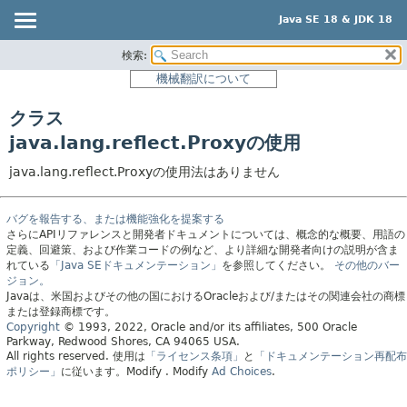
Java SE 18 & JDK 18
検索:
概要
機械翻訳について
モジュール
クラス
パッケージ
java.lang.reflect.Proxyの使用
クラス
java.lang.reflect.Proxyの使用法はありません
使用
ツリー
バグを報告する、または機能強化を提案する
プレビュー
さらにAPIリファレンスと開発者ドキュメントについては、概念的な概要、用語の
定義、回避策、および作業コードの例など、より詳細な開発者向けの説明が含ま
新規
れている
「Java SEドキュメンテーション」
を参照してください。
その他のバー
ジョン。
非推奨
Javaは、米国およびその他の国におけるOracleおよび/またはその関連会社の商標
または登録商標です。
索引
Copyright
© 1993, 2022, Oracle and/or its affiliates, 500 Oracle
ヘルプ
Parkway, Redwood Shores, CA 94065 USA.
All rights reserved.
使用は
「ライセンス条項」
と
「ドキュメンテーション再配布
ポリシー」
に従います。
Modify
. Modify
Ad Choices
.