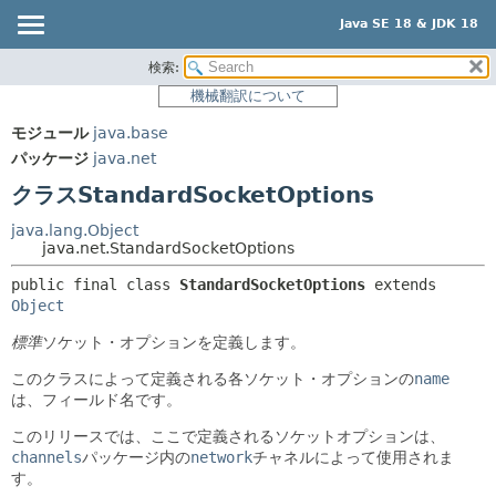
Java SE 18 & JDK 18
検索:
概要
サマリー:
機械翻訳について
ネスト済
モジュール
モジュール
java.base
フィールド
パッケージ
パッケージ
java.net
コンストラクタ
クラス
クラスStandardSocketOptions
メソッド
使用
java.lang.Object
ツリー
java.net.StandardSocketOptions
詳細:
プレビュー
フィールド
public final class 
StandardSocketOptions
extends 
Object
新規
コンストラクタ
標準
ソケット・オプションを定義します。
非推奨
メソッド
このクラスによって定義される各ソケット・オプションの
name
索引
は、フィールド名です。
ヘルプ
このリリースでは、ここで定義されるソケットオプションは、
channels
パッケージ内の
network
チャネルによって使用されま
す。