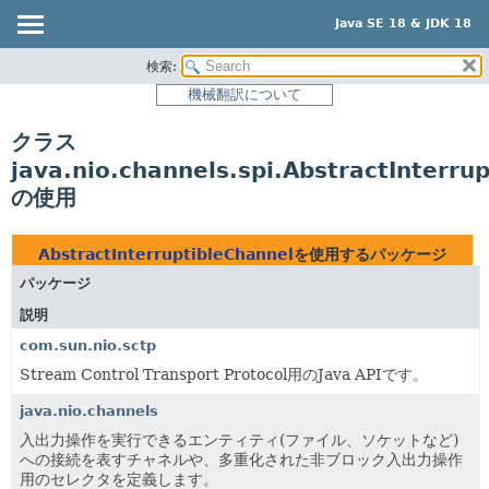
Java SE 18 & JDK 18
検索:
概要
機械翻訳について
モジュール
クラス
パッケージ
java.nio.channels.spi.AbstractInterru
クラス
の使用
使用
ツリー
AbstractInterruptibleChannel
を使用するパッケージ
プレビュー
パッケージ
新規
説明
非推奨
com.sun.nio.sctp
Stream Control Transport Protocol用のJava APIです。
索引
ヘルプ
java.nio.channels
入出力操作を実行できるエンティティ(ファイル、ソケットなど)
への接続を表すチャネルや、多重化された非ブロック入出力操作
用のセレクタを定義します。