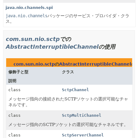
java.nio.channels.spi
java.nio.channels
パッケージのサービス・プロバイダ・クラ
ス。
com.sun.nio.sctp
での
AbstractInterruptibleChannel
の使用
com.sun.nio.sctp
の
AbstractInterruptibleChannel
の
修飾子と型
クラス
説明
class
SctpChannel
メッセージ指向の接続されたSCTPソケットの選択可能なチャ
ネルです。
class
SctpMultiChannel
メッセージ指向のSCTPソケットの選択可能なチャネルです。
class
SctpServerChannel