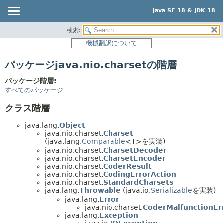
Java SE 18 & JDK 18
検索:
概要
機械翻訳について
モジュール
パッケージjava.nio.charsetの階層
パッケージ
クラス
パッケージ階層:
すべてのパッケージ
使用
クラス階層
階層ツリー
プレビュー
java.lang.
Object
java.nio.charset.
Charset
新規
(java.lang.
Comparable
<T>を実装)
java.nio.charset.
CharsetDecoder
非推奨
java.nio.charset.
CharsetEncoder
java.nio.charset.
CoderResult
索引
java.nio.charset.
CodingErrorAction
java.nio.charset.
StandardCharsets
ヘルプ
java.lang.
Throwable
(java.io.
Serializable
を実装)
java.lang.
Error
java.nio.charset.
CoderMalfunctionEr
java.lang.
Exception
java.io.
IOException