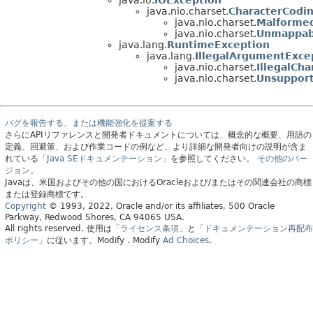
java.nio.charset.
CharacterCodi
java.nio.charset.
Malformed
java.nio.charset.
Unmappab
java.lang.
RuntimeException
java.lang.
IllegalArgumentExce
java.nio.charset.
IllegalCh
java.nio.charset.
Unsupport
バグを報告する、または機能強化を提案する
さらにAPIリファレンスと開発者ドキュメントについては、概念的な概要、用語の
定義、回避策、および作業コードの例など、より詳細な開発者向けの説明が含ま
れている
「Java SEドキュメンテーション」
を参照してください。
その他のバー
ジョン。
Javaは、米国およびその他の国におけるOracleおよび/またはその関連会社の商標
または登録商標です。
Copyright
© 1993, 2022, Oracle and/or its affiliates, 500 Oracle
Parkway, Redwood Shores, CA 94065 USA.
All rights reserved.
使用は
「ライセンス条項」
と
「ドキュメンテーション再配布
ポリシー」
に従います。
Modify
. Modify
Ad Choices
.