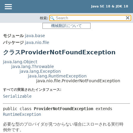
Java SE 18 & JDK 18
検索:
概要
サマリー:
機械翻訳について
ネスト済
モジュール
モジュール
java.base
フィールド
パッケージ
パッケージ
java.nio.file
コンストラクタ
クラス
クラスProviderNotFoundException
メソッド
使用
java.lang.Object
ツリー
java.lang.Throwable
詳細:
java.lang.Exception
プレビュー
フィールド
java.lang.RuntimeException
java.nio.file.ProviderNotFoundException
新規
コンストラクタ
すべての実装されたインタフェース:
非推奨
メソッド
Serializable
索引
public class 
ProviderNotFoundException
extends 
ヘルプ
RuntimeException
必要な型のプロバイダが見つからない場合にスローされる実行時
例外です。