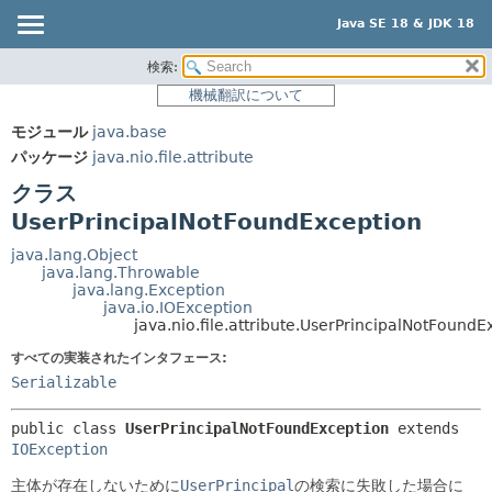
Java SE 18 & JDK 18
検索:
概要
サマリー:
機械翻訳について
ネスト済
モジュール
モジュール
java.base
フィールド
パッケージ
パッケージ
java.nio.file.attribute
コンストラクタ
クラス
クラス
メソッド
使用
UserPrincipalNotFoundException
ツリー
詳細:
java.lang.Object
java.lang.Throwable
プレビュー
フィールド
java.lang.Exception
java.io.IOException
新規
コンストラクタ
java.nio.file.attribute.UserPrincipalNotFoundE
非推奨
メソッド
すべての実装されたインタフェース:
索引
Serializable
ヘルプ
public class 
UserPrincipalNotFoundException
extends 
IOException
主体が存在しないために
UserPrincipal
の検索に失敗した場合に