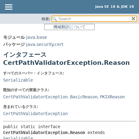
Java SE 18 & JDK 18
検索:
概要
サマリー:
機械翻訳について
ネスト済
モジュール
モジュール
java.base
フィールド
パッケージ
パッケージ
java.security.cert
コンストラクタ
クラス
インタフェース
メソッド
使用
CertPathValidatorException.Reason
ツリー
詳細:
すべてのスーパー・インタフェース:
プレビュー
フィールド
Serializable
新規
コンストラクタ
既知のすべての実装クラス:
CertPathValidatorException.BasicReason
,
PKIXReason
非推奨
メソッド
索引
含まれているクラス:
CertPathValidatorException
ヘルプ
public static interface 
CertPathValidatorException.Reason
 extends 
Serializable