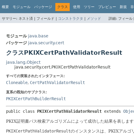
概要
モジュール
パッケージ
クラス
使用
ツリー
プレビュー
新規
非
サマリー:
ネスト済 |
フィールド |
コンストラクタ
|
メソッド
詳細:
フィールド
モジュール
java.base
パッケージ
java.security.cert
クラスPKIXCertPathValidatorResult
java.lang.Object
java.security.cert.PKIXCertPathValidatorResult
すべての実装されたインタフェース:
Cloneable
,
CertPathValidatorResult
直系の既知のサブクラス:
PKIXCertPathBuilderResult
public class 
PKIXCertPathValidatorResult
extends 
Obje
PKIX証明書パス検索アルゴリズムによって成功した結果を表します
PKIXCertPathValidatorResult
のインスタンスは、PKIXアルゴ