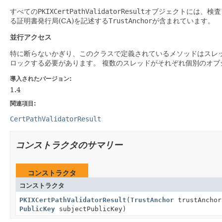
すべての
PKIXCertPathValidatorResult
オブジェクトには、検査
る証明書発行局(CA)を記述する
TrustAnchor
が含まれています。
並行アクセス
特に断らないかぎり、このクラスで定義されているメソッドはスレ
ロックする必要があります。
複数のスレッドがそれぞれ個別のオブ
導入されたバージョン:
1.4
関連項目:
CertPathValidatorResult
コンストラクタのサマリー
コンストラクタ
コンストラクタ
PKIXCertPathValidatorResult
(
TrustAnchor
trustAncho
PublicKey
subjectPublicKey)