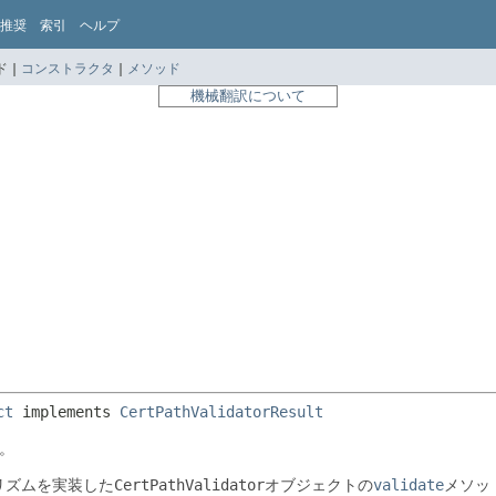
推奨
索引
ヘルプ
 |
コンストラクタ
|
メソッド
機械翻訳について
ct
 implements 
CertPathValidatorResult
。
リズムを実装した
CertPathValidator
オブジェクトの
validate
メソッ