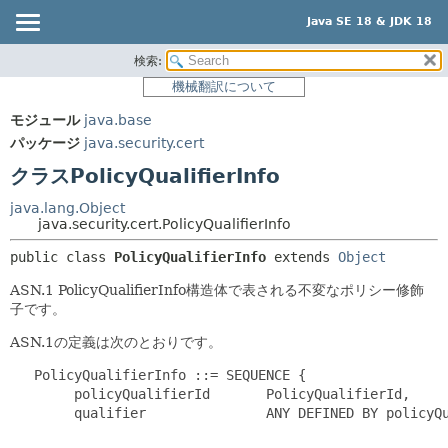
Java SE 18 & JDK 18
検索:
概要
サマリー:
機械翻訳について
ネスト済
モジュール
モジュール
java.base
フィールド
パッケージ
パッケージ
java.security.cert
コンストラクタ
クラス
クラスPolicyQualifierInfo
メソッド
使用
java.lang.Object
ツリー
java.security.cert.PolicyQualifierInfo
詳細:
プレビュー
フィールド
public class 
PolicyQualifierInfo
extends 
Object
新規
コンストラクタ
ASN.1 PolicyQualifierInfo構造体で表される不変なポリシー修飾
子です。
非推奨
メソッド
ASN.1の定義は次のとおりです。
索引
   PolicyQualifierInfo ::= SEQUENCE {

ヘルプ
        policyQualifierId       PolicyQualifierId,

        qualifier               ANY DEFINED BY policyQu