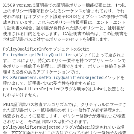
X.509 version 3証明書での証明書ポリシー機能拡張には、1つ以
上のポリシー情報項目からなるシーケンスが含まれており、それ
ぞれの項目はオブジェクト識別子(OID)とオプションの修飾子で構
成されています。
これらのポリシー情報項目は、エンド・エント
リ証明書の場合、証明書が発行された際のポリシーと、証明書が
使用される目的とを示します。
CA証明書の場合は、この証明書を
含む証明書パスに対するポリシーのセットを制限します。
PolicyQualifierInfo
オブジェクトの
Set
は
PolicyNode.getPolicyQualifiers
メソッドによって返されま
す。
これにより、特定のポリシー要件を持つアプリケーションで
各ポリシー修飾子を処理し、評価できます。
ポリシー修飾子を処
理する必要のあるアプリケーションでは、
PKIXParameters.setPolicyQualifiersRejected
メソッドを
呼び出して、証明書パスの妥当性を検査する前に
policyQualifiersRejected
フラグを明示的にfalseに設定しな
ければいけません。
PKIX証明書パス検査アルゴリズムでは、クリティカルにマークさ
れた証明書ポリシー拡張機能のポリシー修飾子が必ず処理され、
検査されるように指定します。
ポリシー修飾子が処理および検査
されないと、その証明書パスは拒否されます。
policyQualifiersRejected
フラグがfalseに設定されている場
合、PKIX互換のためにこの方法ですべてのポリシー修飾子を検査