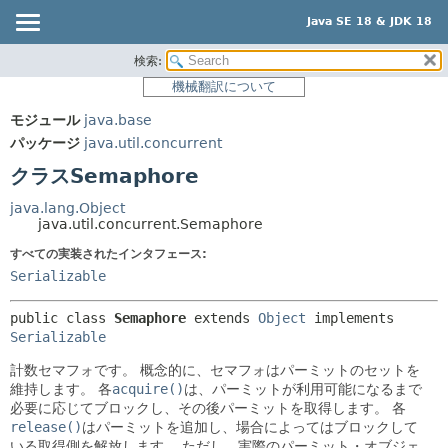
Java SE 18 & JDK 18
検索:
概要
サマリー:
機械翻訳について
ネスト済
モジュール
モジュール
java.base
フィールド
パッケージ
パッケージ
java.util.concurrent
コンストラクタ
クラス
クラスSemaphore
メソッド
使用
java.lang.Object
ツリー
java.util.concurrent.Semaphore
詳細:
プレビュー
すべての実装されたインタフェース:
フィールド
Serializable
新規
コンストラクタ
非推奨
メソッド
public class 
Semaphore
extends 
Object
 implements 
Serializable
索引
計数セマフォです。
概念的に、セマフォはパーミットのセットを
ヘルプ
維持します。
各
acquire()
は、パーミットが利用可能になるまで
必要に応じてブロックし、その後パーミットを取得します。
各
release()
はパーミットを追加し、場合によってはブロックして
いる取得側を解放します。
ただし、実際のパーミット・オブジェ