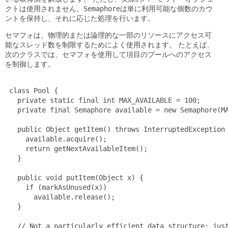
クトは使用されません。
Semaphore
は単に利用可能な個数のカウ
ントを保持し、それに応じた処理を行います。
セマフォは、物理的または論理的な一部のリソースにアクセス可
能なスレッド数を制限するためによく使用されます。
たとえば、
次のクラスでは、セマフォを使用して項目のプールへのアクセス
を制御します。
 class Pool {

   private static final int MAX_AVAILABLE = 100;

   private final Semaphore available = new Semaphore(MA
   public Object getItem() throws InterruptedException 
     available.acquire();

     return getNextAvailableItem();

   }

   public void putItem(Object x) {

     if (markAsUnused(x))

       available.release();

   }

   // Not a particularly efficient data structure; just