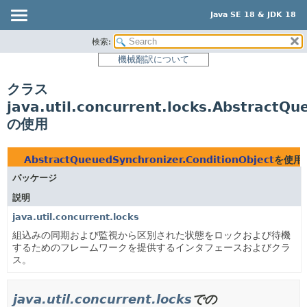
Java SE 18 & JDK 18
検索:
概要
機械翻訳について
モジュール
クラス
パッケージ
java.util.concurrent.locks.AbstractQ
クラス
の使用
使用
ツリー
AbstractQueuedSynchronizer.ConditionObject
を使用
プレビュー
パッケージ
新規
説明
非推奨
java.util.concurrent.locks
組込みの同期および監視から区別された状態をロックおよび待機
索引
するためのフレームワークを提供するインタフェースおよびクラ
ヘルプ
ス。
java.util.concurrent.locks
での