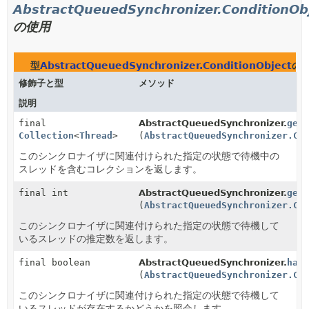
AbstractQueuedSynchronizer.ConditionOb
の使用
型
AbstractQueuedSynchronizer.ConditionObject
の
修飾子と型
メソッド
説明
final
AbstractQueuedSynchronizer.
get
Collection
<
Thread
>
(
AbstractQueuedSynchronizer.Co
このシンクロナイザに関連付けられた指定の状態で待機中の
スレッドを含むコレクションを返します。
final int
AbstractQueuedSynchronizer.
get
(
AbstractQueuedSynchronizer.Co
このシンクロナイザに関連付けられた指定の状態で待機して
いるスレッドの推定数を返します。
final boolean
AbstractQueuedSynchronizer.
has
(
AbstractQueuedSynchronizer.Co
このシンクロナイザに関連付けられた指定の状態で待機して
いるスレッドが存在するかどうかを照会します。