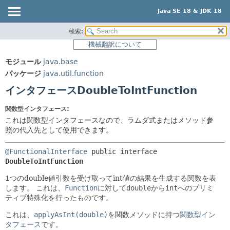
Java SE 18 & JDK 18
検索:
概要
サマリー:
機械翻訳について
ネスト済
モジュール
モジュール
java.base
フィールド
パッケージ
パッケージ
java.util.function
コンストラクタ
クラス
インタフェースDoubleToIntFunction
メソッド
使用
関数型インタフェース:
ツリー
詳細:
これは関数型インタフェースなので、ラムダ式またはメソッド参
プレビュー
照の代入先として使用できます。
フィールド
新規
コンストラクタ
@FunctionalInterface
public interface 
非推奨
DoubleToIntFunction
メソッド
索引
1つのdouble値引数を受け取ってint値の結果を生成する関数を表
します。
これは、
Function
に対して
double
から
int
へのプリミ
ヘルプ
ティブ特殊化を行ったものです。
これは、
applyAsInt(double)
を関数メソッドに持つ
関数型イン
タフェース
です。