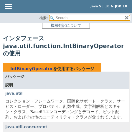
Java SE 18 & JDK 18
検索:
概要
機械翻訳について
モジュール
インタフェース
パッケージ
java.util.function.IntBinaryOperator
クラス
の使用
使用
ツリー
IntBinaryOperator
を使用するパッケージ
プレビュー
パッケージ
新規
説明
非推奨
java.util
コレクション・フレームワーク、国際化サポート・クラス、サー
索引
ビス・ローダー、プロパティ、乱数生成、文字列解析とスキャ
ヘルプ
ン・クラス、Base64エンコーディングとデコード、ビット配
列、およびその他のユーティリティ・クラスが含まれています。
java.util.concurrent