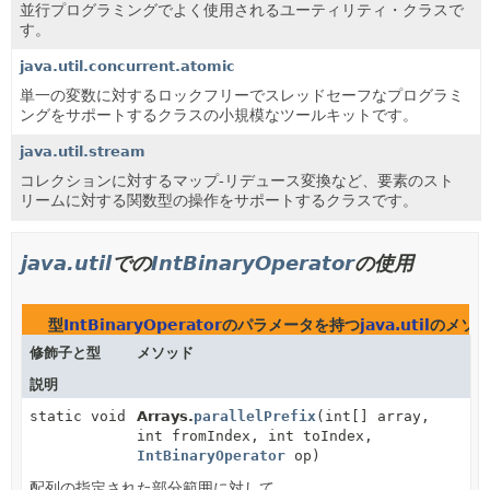
並行プログラミングでよく使用されるユーティリティ・クラスで
す。
java.util.concurrent.atomic
単一の変数に対するロックフリーでスレッドセーフなプログラミ
ングをサポートするクラスの小規模なツールキットです。
java.util.stream
コレクションに対するマップ-リデュース変換など、要素のスト
リームに対する関数型の操作をサポートするクラスです。
java.util
での
IntBinaryOperator
の使用
型
IntBinaryOperator
のパラメータを持つ
java.util
のメソ
修飾子と型
メソッド
説明
static void
Arrays.
parallelPrefix
(int[] array,
int fromIndex, int toIndex,
IntBinaryOperator
op)
配列の指定された部分範囲に対して