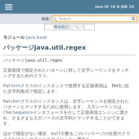
Java SE 18 & JDK 18
検索:
概要
パッケージ:
機械翻訳について
説明
モジュール
モジュール
java.base
関連パッケージ
パッケージ
パッケージjava.util.regex
クラスとインタフェース
クラス
使用
パッケージ
java.util.regex
ツリー
正規表現で指定されたパターンに対して文字シーケンスをマッチ
ングするためのクラス。
プレビュー
Pattern
クラスのインスタンスで使用する正規表現は、Perlに似
新規
た文字列形式で指定します。
非推奨
Matcher
クラスのインスタンスは、文字シーケンスを指定された
パターンとマッチするために使用します。
入力シーケンスは、
索引
CharSequence
インタフェースを介して正規表現エンジンに渡さ
ヘルプ
れ、さまざまな入力ソースの文字列とマッチすることができま
す。
ほかで指定がない場合、
null
引数をこのパッケージの任意のクラ
スまたはインタフェースのメソッドへ渡すと、